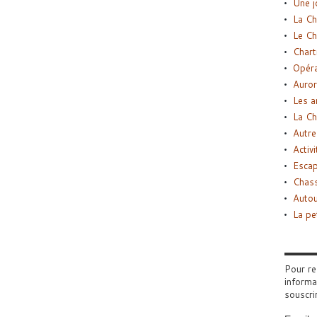
Une j
La Ch
Le Ch
Chart
Opéra
Auror
Les a
La Ch
Autre
Activi
Esca
Chass
Autou
La pe
Pour re
informa
souscri