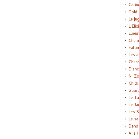
Carin
Gold 
Le ju
L’Elix
Lueur
Chemi
Fatu
Les a
Chas
D’enc
N-Zo
Chick
Guard
Le Ta
Le Ja
Les S
Le se
Dans 
A la 