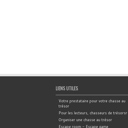
LIENS UTILES
Votre prestataire pour votre chasse au
trésor
Pour les lecteurs, chasseurs de trésorsr
Organiser une chasse au trésor
Escape room - Escape game