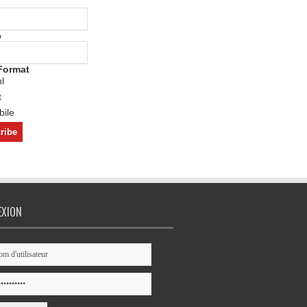
o
Format
l
t
ile
EXION