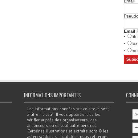
Email
Pseud
Email 
htm
tex
mob
INFORMATIONS IMPORTANTES
CONN
Les informations données sur ce site le sont
à titre indicatif. Il vous appartient de les
vérifier auprès des organisateurs, des
annonceurs ou de tout autre tiers cité.
Certaines illustrations et extraits sont © les
auteurs/éditeurs. Toutefois, nous retirerons