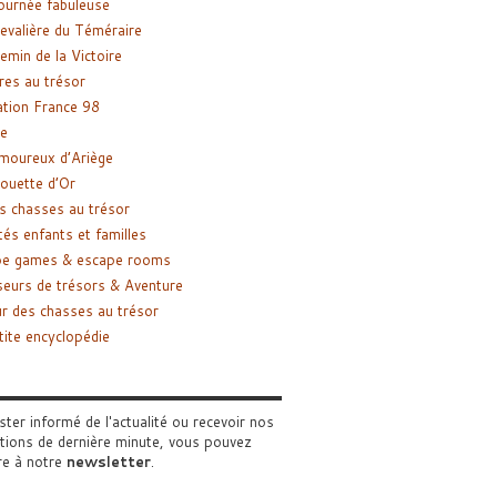
ournée fabuleuse
evalière du Téméraire
emin de la Victoire
res au trésor
tion France 98
e
moureux d’Ariège
ouette d’Or
s chasses au trésor
tés enfants et familles
pe games & escape rooms
eurs de trésors & Aventure
r des chasses au trésor
tite encyclopédie
ster informé de l'actualité ou recevoir nos
tions de dernière minute, vous pouvez
re à notre
newsletter
.