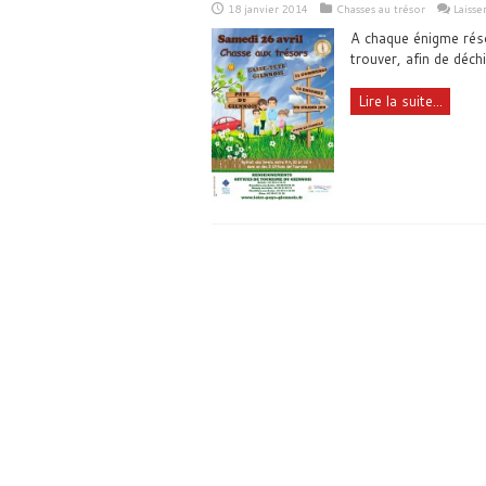
18 janvier 2014
Chasses au trésor
Laiss
A chaque énigme réso
trouver, afin de déchi
Lire la suite...