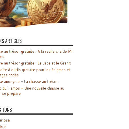
RS ARTICLES
e au trésor gratuite : A la recherche de Mr
me
e au trésor gratuite : Le Jade et le Granit
oîte à outils gratuite pour les énigmes et
ages codés
e anonyme – La chasse au trésor
o du Temps – Une nouvelle chasse au
r se prépare
STIONS
riosa
ibur