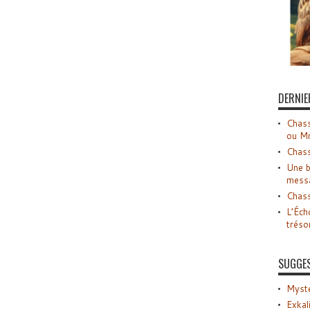
DERNIE
Chass
ou M
Chass
Une b
mess
Chass
L’Éch
tréso
SUGGE
Myste
Exkal