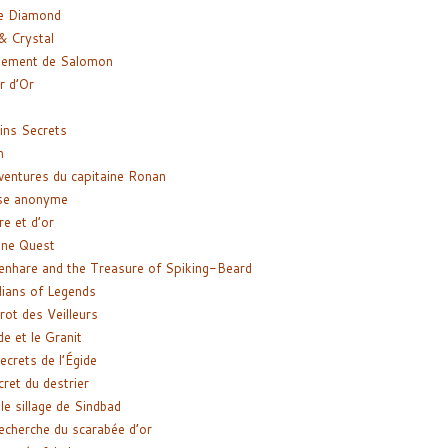
e Diamond
& Crystal
gement de Salomon
ir d’Or
ns Secrets
m
ventures du capitaine Ronan
se anonyme
re et d’or
ne Quest
enhare and the Treasure of Spiking-Beard
ians of Legends
rot des Veilleurs
de et le Granit
ecrets de l’Égide
cret du destrier
le sillage de Sindbad
recherche du scarabée d’or