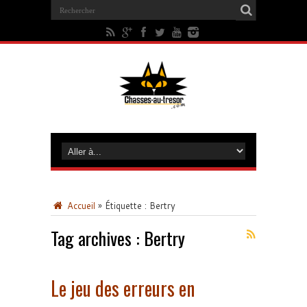
Accueil
»
Étiquette :
Bertry
Tag archives :
Bertry
Le jeu des erreurs en