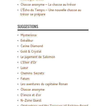
Chasse anonyme – La chasse au trésor
L’Écho du Temps – Une nouvelle chasse au
trésor se prépare
SUGGESTIONS
Mysteriosa
Exkalibur
Carine Diamond
Gold & Crystal
Le jugement de Salomon
L’Elixir d’Or
Lueur
Chemins Secrets
Fatum
Les aventures du capitaine Ronan
Chasse anonyme
D’encre et d’or
N-Zone Quest
Chickenhare and the Treasure of Spiking-Beard