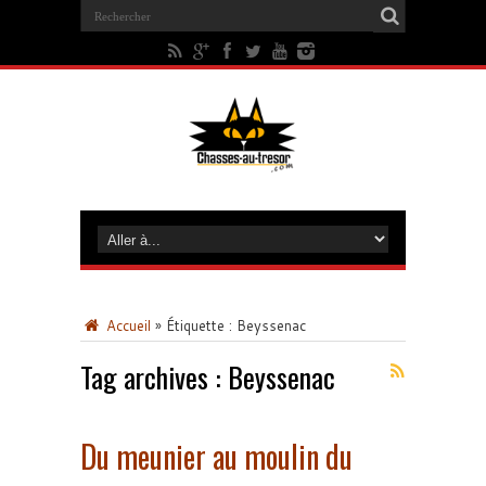
Accueil
»
Étiquette :
Beyssenac
Tag archives :
Beyssenac
Du meunier au moulin du