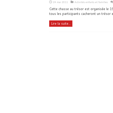
24 mai 2011
Activités enfants et familles
Cette chasse au trésor est organisée le 1
tous les participants cacheront un trésor e
Lire la suite...