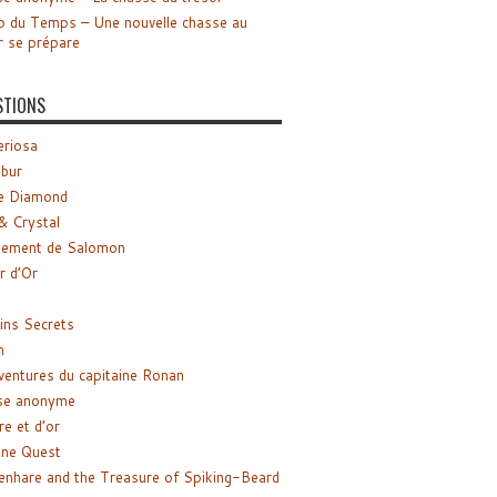
o du Temps – Une nouvelle chasse au
r se prépare
STIONS
riosa
ibur
e Diamond
& Crystal
gement de Salomon
ir d’Or
ns Secrets
m
ventures du capitaine Ronan
se anonyme
re et d’or
ne Quest
enhare and the Treasure of Spiking-Beard