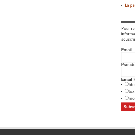
La pe
Pour re
informa
souscri
Email
Pseud
Email 
htm
tex
mob