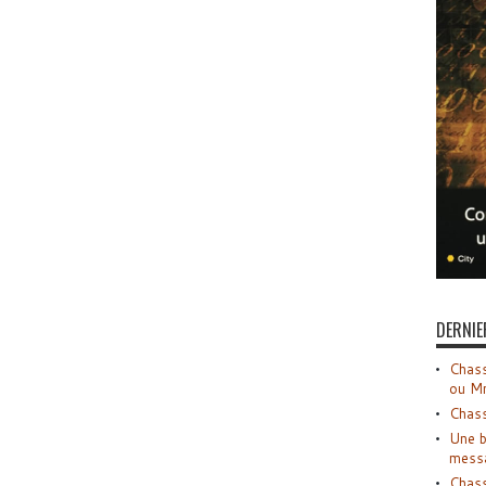
DERNIE
Chass
ou M
Chass
Une b
mess
Chass