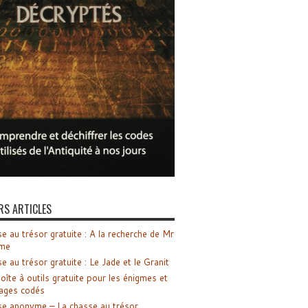
RS ARTICLES
e au trésor gratuite : A la recherche de Mr
me
e au trésor gratuite : Le Jade et le Granit
oîte à outils gratuite pour les énigmes et
ages codés
e anonyme – La chasse au trésor