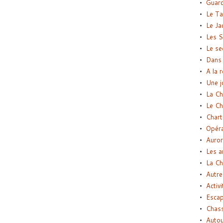
Guard
Le Ta
Le Ja
Les S
Le se
Dans 
A la 
Une j
La Ch
Le Ch
Chart
Opéra
Auror
Les a
La Ch
Autre
Activi
Esca
Chass
Autou