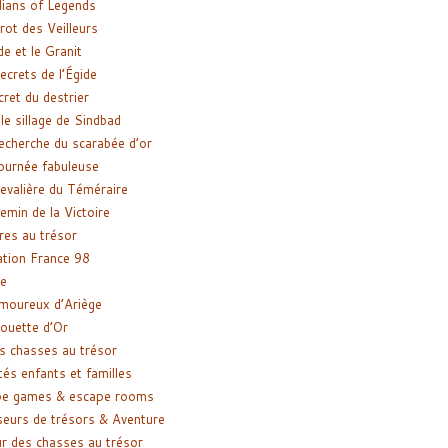
ians of Legends
rot des Veilleurs
de et le Granit
ecrets de l’Égide
cret du destrier
le sillage de Sindbad
recherche du scarabée d’or
ournée fabuleuse
evalière du Téméraire
emin de la Victoire
res au trésor
tion France 98
e
moureux d’Ariège
ouette d’Or
s chasses au trésor
tés enfants et familles
pe games & escape rooms
eurs de trésors & Aventure
r des chasses au trésor