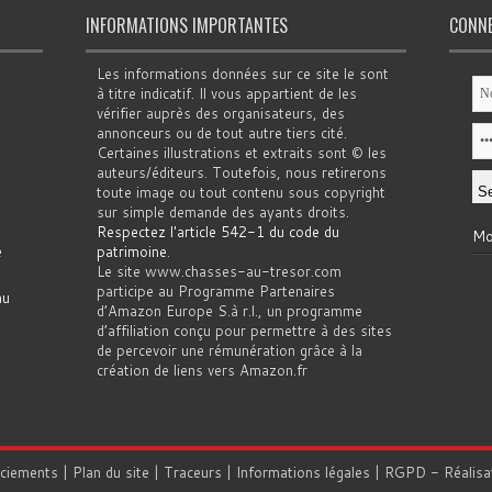
INFORMATIONS IMPORTANTES
CONN
Les informations données sur ce site le sont
à titre indicatif. Il vous appartient de les
vérifier auprès des organisateurs, des
annonceurs ou de tout autre tiers cité.
Certaines illustrations et extraits sont © les
auteurs/éditeurs. Toutefois, nous retirerons
toute image ou tout contenu sous copyright
sur simple demande des ayants droits.
Respectez l'article 542-1 du code du
Mo
e
patrimoine
.
Le site www.chasses-au-tresor.com
participe au Programme Partenaires
au
d’Amazon Europe S.à r.l., un programme
d’affiliation conçu pour permettre à des sites
de percevoir une rémunération grâce à la
création de liens vers Amazon.fr
rciements
|
Plan du site
|
Traceurs
|
Informations légales
|
RGPD
- Réalisa