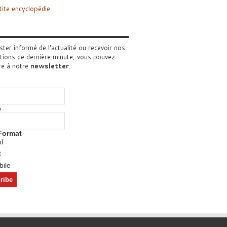
tite encyclopédie
ster informé de l'actualité ou recevoir nos
tions de dernière minute, vous pouvez
re à notre
newsletter
.
o
Format
l
t
ile