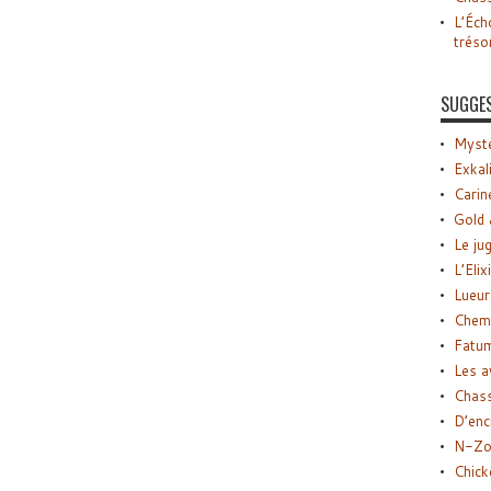
L’Éch
tréso
SUGGE
Myste
Exkal
Carin
Gold 
Le ju
L’Elix
Lueur
Chemi
Fatu
Les a
Chas
D’enc
N-Zo
Chick