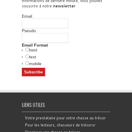
informations de dernière minute, vous pouvez
souscrire à notre
newsletter
.
Email
Pseudo
Email Format
html
text
mobile
LIENS UTILES
Votre prestataire pour votre chasse au trésor
Pour les lecteurs, chasseurs de trésorsr
Organiser une chasse au trésor