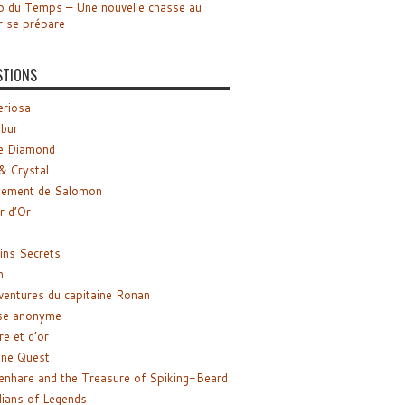
o du Temps – Une nouvelle chasse au
r se prépare
STIONS
riosa
ibur
e Diamond
& Crystal
gement de Salomon
ir d’Or
ns Secrets
m
ventures du capitaine Ronan
se anonyme
re et d’or
ne Quest
enhare and the Treasure of Spiking-Beard
ians of Legends