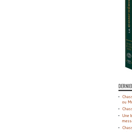
DERNIE
Chass
ou M
Chass
Une b
mess
Chass