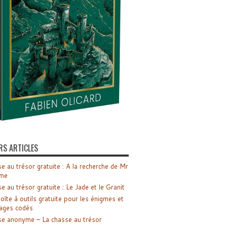
RS ARTICLES
e au trésor gratuite : A la recherche de Mr
me
e au trésor gratuite : Le Jade et le Granit
oîte à outils gratuite pour les énigmes et
ages codés
e anonyme – La chasse au trésor