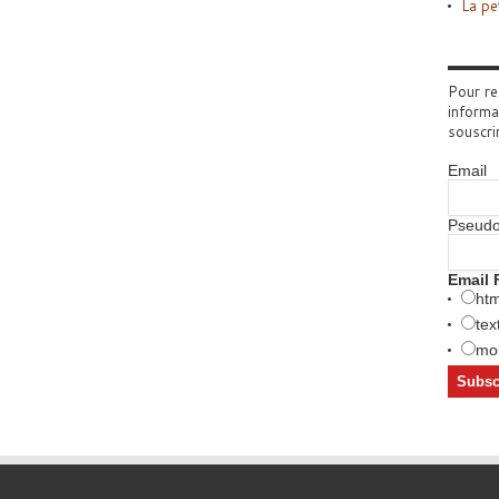
La pe
Pour re
informa
souscri
Email
Pseud
Email 
htm
tex
mob