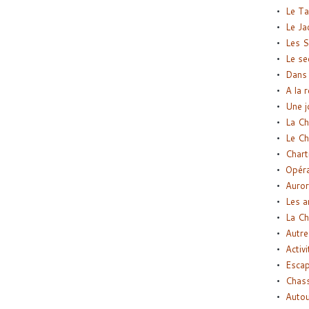
Le Ta
Le Ja
Les S
Le se
Dans 
A la 
Une j
La Ch
Le Ch
Chart
Opéra
Auror
Les a
La Ch
Autre
Activi
Esca
Chass
Autou