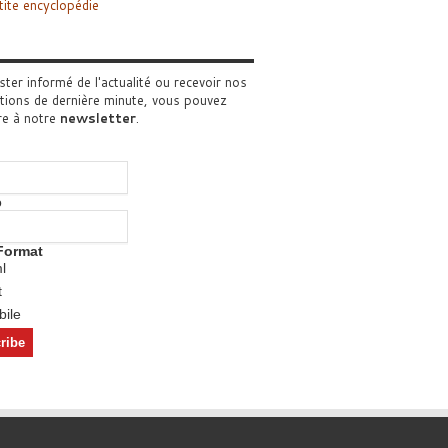
tite encyclopédie
ster informé de l'actualité ou recevoir nos
tions de dernière minute, vous pouvez
re à notre
newsletter
.
o
Format
l
t
ile