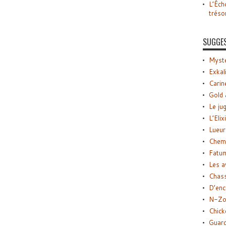
L’Éch
tréso
SUGGE
Myste
Exkal
Carin
Gold 
Le ju
L’Elix
Lueur
Chemi
Fatu
Les a
Chas
D’enc
N-Zo
Chick
Guard