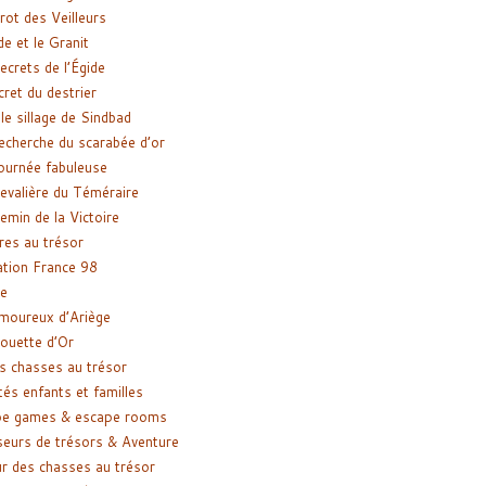
rot des Veilleurs
de et le Granit
ecrets de l’Égide
cret du destrier
le sillage de Sindbad
recherche du scarabée d’or
ournée fabuleuse
evalière du Téméraire
emin de la Victoire
res au trésor
tion France 98
e
moureux d’Ariège
ouette d’Or
s chasses au trésor
tés enfants et familles
pe games & escape rooms
eurs de trésors & Aventure
r des chasses au trésor