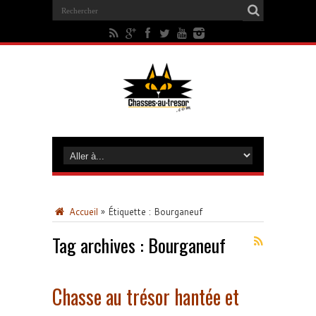
Accueil
»
Étiquette :
Bourganeuf
Tag archives :
Bourganeuf
Chasse au trésor hantée et