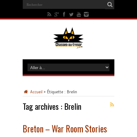
Accueil
»
Étiquette :
Brelin
Tag archives :
Brelin
Breton – War Room Stories