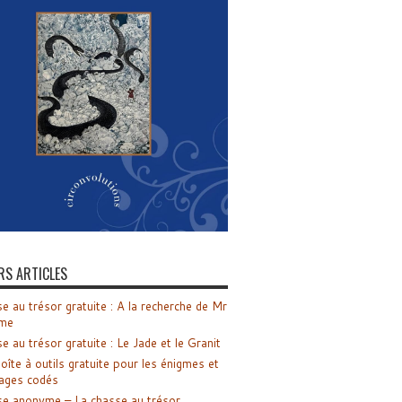
RS ARTICLES
e au trésor gratuite : A la recherche de Mr
me
e au trésor gratuite : Le Jade et le Granit
oîte à outils gratuite pour les énigmes et
ages codés
e anonyme – La chasse au trésor