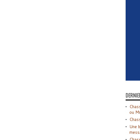
DERNIE
Chass
ou M
Chass
Une b
mess
Chass