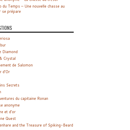
o du Temps – Une nouvelle chasse au
r se prépare
STIONS
riosa
ibur
e Diamond
& Crystal
gement de Salomon
ir d’Or
ns Secrets
m
ventures du capitaine Ronan
se anonyme
re et d’or
ne Quest
enhare and the Treasure of Spiking-Beard