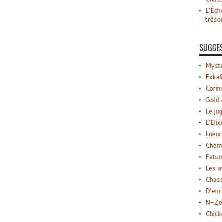
L’Éch
tréso
SUGGE
Myste
Exkal
Carin
Gold 
Le ju
L’Elix
Lueur
Chemi
Fatu
Les a
Chas
D’enc
N-Zo
Chick