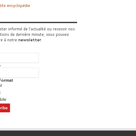
tite encyclopédie
ster informé de l'actualité ou recevoir nos
tions de dernière minute, vous pouvez
re à notre
newsletter
.
o
Format
l
t
ile