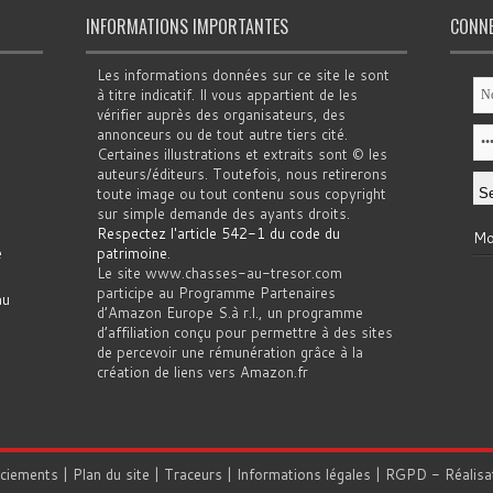
INFORMATIONS IMPORTANTES
CONN
Les informations données sur ce site le sont
à titre indicatif. Il vous appartient de les
vérifier auprès des organisateurs, des
annonceurs ou de tout autre tiers cité.
Certaines illustrations et extraits sont © les
auteurs/éditeurs. Toutefois, nous retirerons
toute image ou tout contenu sous copyright
sur simple demande des ayants droits.
Respectez l'article 542-1 du code du
Mo
e
patrimoine
.
Le site www.chasses-au-tresor.com
participe au Programme Partenaires
au
d’Amazon Europe S.à r.l., un programme
d’affiliation conçu pour permettre à des sites
de percevoir une rémunération grâce à la
création de liens vers Amazon.fr
rciements
|
Plan du site
|
Traceurs
|
Informations légales
|
RGPD
- Réalisa