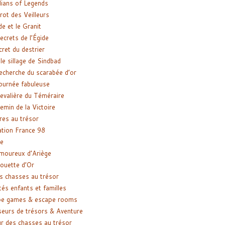
ians of Legends
rot des Veilleurs
de et le Granit
ecrets de l’Égide
cret du destrier
le sillage de Sindbad
recherche du scarabée d’or
ournée fabuleuse
evalière du Téméraire
emin de la Victoire
res au trésor
tion France 98
e
moureux d’Ariège
ouette d’Or
s chasses au trésor
tés enfants et familles
pe games & escape rooms
eurs de trésors & Aventure
r des chasses au trésor