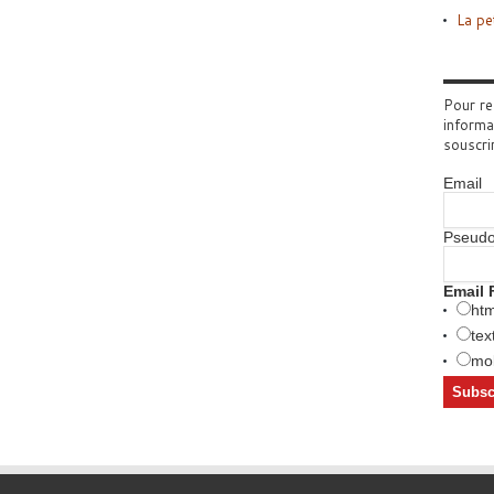
La pe
Pour re
informa
souscri
Email
Pseud
Email 
htm
tex
mob