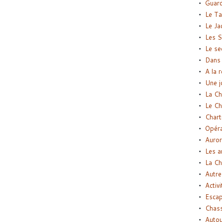
Guard
Le Ta
Le Ja
Les S
Le se
Dans 
A la 
Une j
La Ch
Le Ch
Chart
Opéra
Auror
Les a
La Ch
Autre
Activi
Esca
Chass
Autou