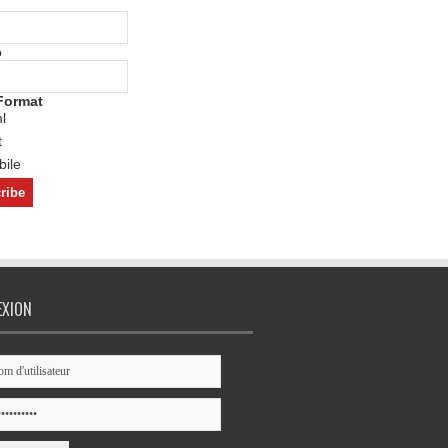
o
Format
l
t
ile
EXION