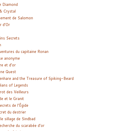
e Diamond
& Crystal
gement de Salomon
ir d’Or
ns Secrets
m
ventures du capitaine Ronan
se anonyme
re et d’or
ne Quest
enhare and the Treasure of Spiking-Beard
ians of Legends
rot des Veilleurs
de et le Granit
ecrets de l’Égide
cret du destrier
le sillage de Sindbad
recherche du scarabée d’or