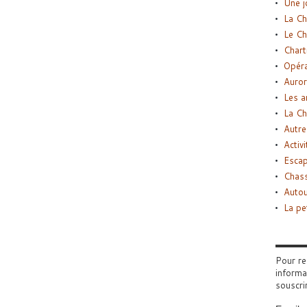
Une j
La Ch
Le Ch
Chart
Opéra
Auror
Les a
La Ch
Autre
Activi
Esca
Chass
Autou
La pe
Pour re
informa
souscri