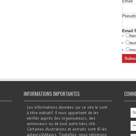
Email
Pseud
Email 
htm
tex
mob
INFORMATIONS IMPORTANTES
CONN
Les informations données sur ce site le sont
à titre indicatif. Il vous appartient de les
vérifier auprès des organisateurs, des
annonceurs ou de tout autre tiers cité.
Certaines illustrations et extraits sont © les
auteurs/éditeurs. Toutefois, nous retirerons