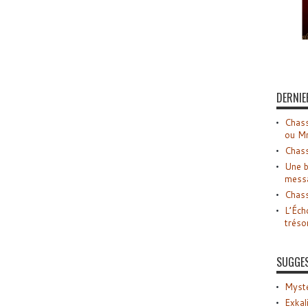
DERNIE
Chass
ou M
Chass
Une b
mess
Chass
L’Éch
tréso
SUGGE
Myste
Exkal