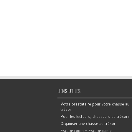
LIENS UTILES
Votre prestataire pour votre chasse au
trésor
Pour les lecteurs, chasseurs de trésorsr
Organiser une chasse au trésor
Escape room - Escape game