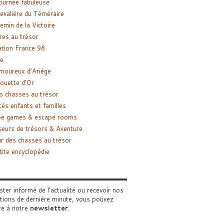
ournée fabuleuse
evalière du Téméraire
emin de la Victoire
res au trésor
tion France 98
e
moureux d’Ariège
ouette d’Or
s chasses au trésor
tés enfants et familles
pe games & escape rooms
eurs de trésors & Aventure
r des chasses au trésor
tite encyclopédie
ster informé de l'actualité ou recevoir nos
tions de dernière minute, vous pouvez
re à notre
newsletter
.