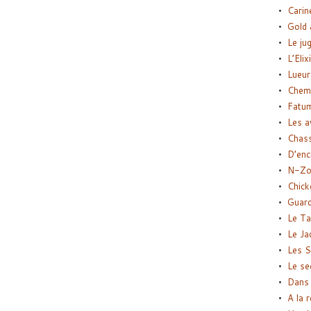
Carin
Gold 
Le ju
L’Elix
Lueur
Chemi
Fatu
Les a
Chas
D’enc
N-Zo
Chick
Guard
Le Ta
Le Ja
Les S
Le se
Dans 
A la 