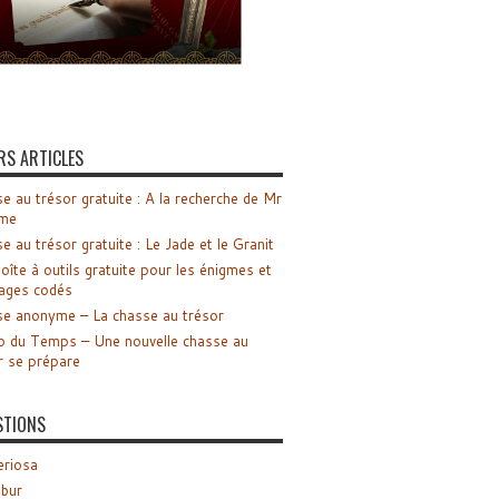
RS ARTICLES
e au trésor gratuite : A la recherche de Mr
me
e au trésor gratuite : Le Jade et le Granit
oîte à outils gratuite pour les énigmes et
ages codés
e anonyme – La chasse au trésor
o du Temps – Une nouvelle chasse au
r se prépare
STIONS
riosa
ibur