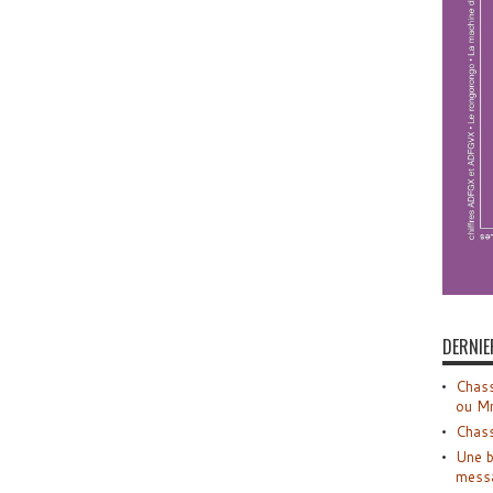
DERNIE
Chass
ou M
Chass
Une b
mess