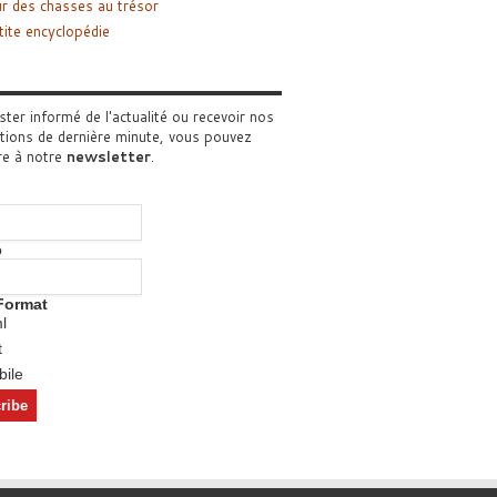
r des chasses au trésor
tite encyclopédie
ster informé de l'actualité ou recevoir nos
tions de dernière minute, vous pouvez
re à notre
newsletter
.
o
Format
l
t
ile