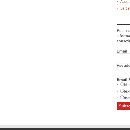
Autou
La pe
Pour re
informa
souscri
Email
Pseud
Email 
htm
tex
mob