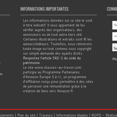
INFORMATIONS IMPORTANTES
CONN
Les informations données sur ce site le sont
à titre indicatif. Il vous appartient de les
vérifier auprès des organisateurs, des
annonceurs ou de tout autre tiers cité.
Certaines illustrations et extraits sont © les
auteurs/éditeurs. Toutefois, nous retirerons
toute image ou tout contenu sous copyright
sur simple demande des ayants droits.
Respectez l'article 542-1 du code du
Mo
e
patrimoine
.
Le site www.chasses-au-tresor.com
participe au Programme Partenaires
au
d’Amazon Europe S.à r.l., un programme
d’affiliation conçu pour permettre à des sites
de percevoir une rémunération grâce à la
création de liens vers Amazon.fr
rciements
|
Plan du site
|
Traceurs
|
Informations légales
|
RGPD
- Réalisa