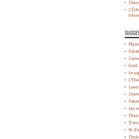
Chass
L’Éch
tréso
SUGGE
Myste
Exkal
Carin
Gold 
Le ju
L’Elix
Lueur
Chemi
Fatu
Les a
Chas
D’enc
N-Zo
Chick