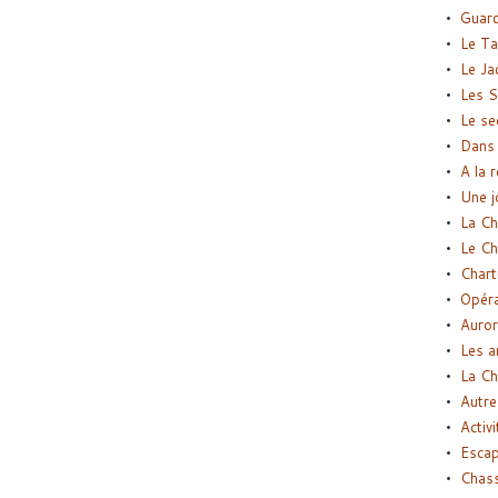
Guard
Le Ta
Le Ja
Les S
Le se
Dans 
A la 
Une j
La Ch
Le Ch
Chart
Opéra
Auror
Les a
La Ch
Autre
Activi
Esca
Chass