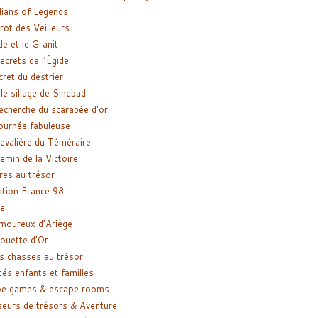
ians of Legends
rot des Veilleurs
de et le Granit
ecrets de l’Égide
cret du destrier
le sillage de Sindbad
recherche du scarabée d’or
ournée fabuleuse
evalière du Téméraire
emin de la Victoire
res au trésor
tion France 98
e
moureux d’Ariège
ouette d’Or
s chasses au trésor
tés enfants et familles
pe games & escape rooms
eurs de trésors & Aventure