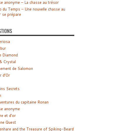
e anonyme – La chasse au trésor
o du Temps – Une nouvelle chasse au
r se prépare
STIONS
riosa
ibur
e Diamond
& Crystal
gement de Salomon
ir d’Or
ns Secrets
m
ventures du capitaine Ronan
se anonyme
re et d’or
ne Quest
enhare and the Treasure of Spiking-Beard