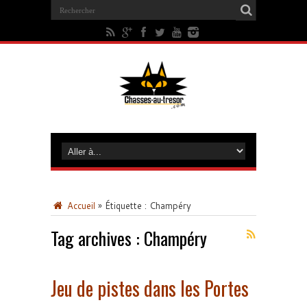
Accueil
»
Étiquette :
Champéry
Tag archives :
Champéry
Jeu de pistes dans les Portes