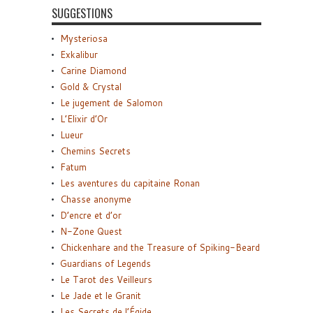
SUGGESTIONS
Mysteriosa
Exkalibur
Carine Diamond
Gold & Crystal
Le jugement de Salomon
L’Elixir d’Or
Lueur
Chemins Secrets
Fatum
Les aventures du capitaine Ronan
Chasse anonyme
D’encre et d’or
N-Zone Quest
Chickenhare and the Treasure of Spiking-Beard
Guardians of Legends
Le Tarot des Veilleurs
Le Jade et le Granit
Les Secrets de l’Égide