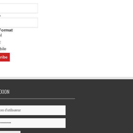
o
Format
l
t
ile
EXION