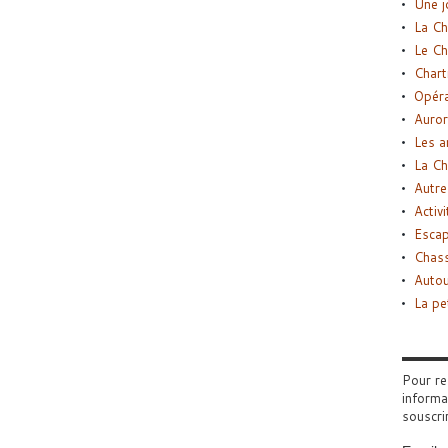
Une j
La Ch
Le Ch
Chart
Opéra
Auror
Les a
La Ch
Autre
Activi
Esca
Chass
Autou
La pe
Pour re
informa
souscri