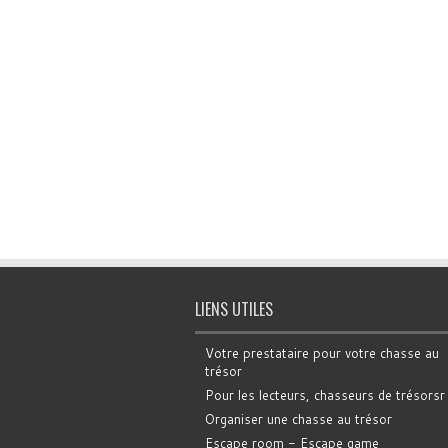
LIENS UTILES
Votre prestataire pour votre chasse au
trésor
Pour les lecteurs, chasseurs de trésorsr
Organiser une chasse au trésor
Escape room - Escape game