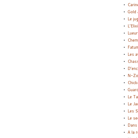
Carin
Gold 
Le ju
L’Elix
Lueur
Chemi
Fatu
Les a
Chas
D’enc
N-Zo
Chick
Guard
Le Ta
Le Ja
Les S
Le se
Dans 
A la 