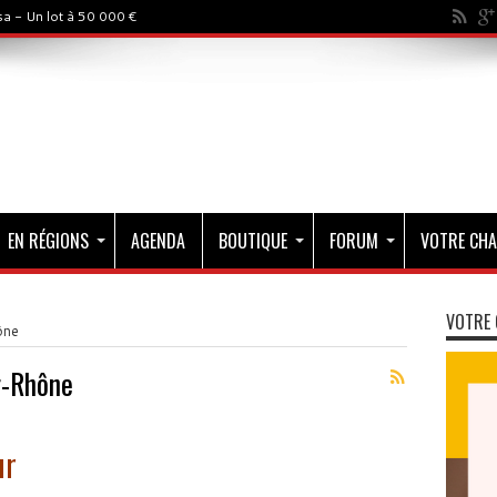
a - Un lot à 50 000 €
EN RÉGIONS
AGENDA
BOUTIQUE
FORUM
VOTRE CHA
VOTRE 
ône
r-Rhône
ur