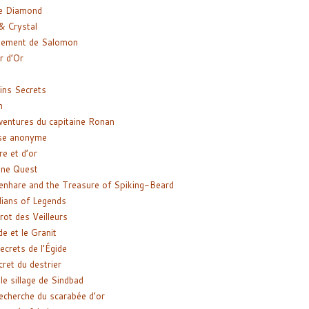
e Diamond
& Crystal
gement de Salomon
ir d’Or
ns Secrets
m
ventures du capitaine Ronan
se anonyme
re et d’or
ne Quest
enhare and the Treasure of Spiking-Beard
ians of Legends
rot des Veilleurs
de et le Granit
ecrets de l’Égide
cret du destrier
le sillage de Sindbad
recherche du scarabée d’or