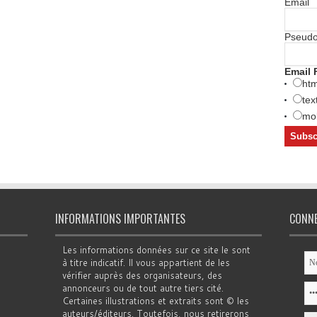
Email
Pseud
Email 
htm
tex
mob
INFORMATIONS IMPORTANTES
CONN
Les informations données sur ce site le sont
à titre indicatif. Il vous appartient de les
vérifier auprès des organisateurs, des
annonceurs ou de tout autre tiers cité.
Certaines illustrations et extraits sont © les
auteurs/éditeurs. Toutefois, nous retirerons