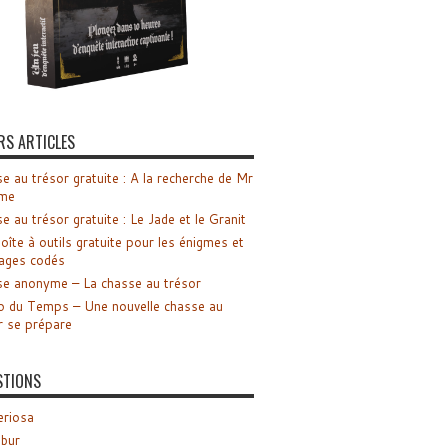
RS ARTICLES
e au trésor gratuite : A la recherche de Mr
me
e au trésor gratuite : Le Jade et le Granit
oîte à outils gratuite pour les énigmes et
ages codés
e anonyme – La chasse au trésor
o du Temps – Une nouvelle chasse au
r se prépare
STIONS
riosa
ibur