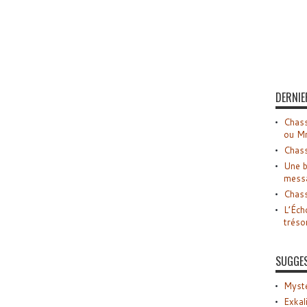
DERNIE
Chass
ou M
Chass
Une b
mess
Chass
L’Éch
tréso
SUGGE
Myste
Exkal