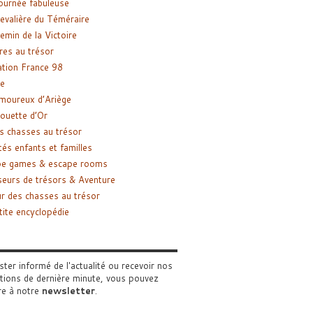
ournée fabuleuse
evalière du Téméraire
emin de la Victoire
res au trésor
tion France 98
e
moureux d’Ariège
ouette d’Or
s chasses au trésor
tés enfants et familles
pe games & escape rooms
eurs de trésors & Aventure
r des chasses au trésor
tite encyclopédie
ster informé de l'actualité ou recevoir nos
tions de dernière minute, vous pouvez
re à notre
newsletter
.