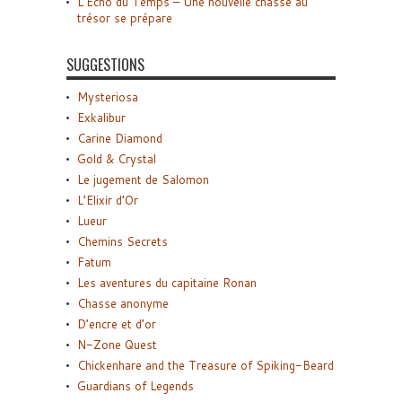
L’Écho du Temps – Une nouvelle chasse au
trésor se prépare
SUGGESTIONS
Mysteriosa
Exkalibur
Carine Diamond
Gold & Crystal
Le jugement de Salomon
L’Elixir d’Or
Lueur
Chemins Secrets
Fatum
Les aventures du capitaine Ronan
Chasse anonyme
D’encre et d’or
N-Zone Quest
Chickenhare and the Treasure of Spiking-Beard
Guardians of Legends