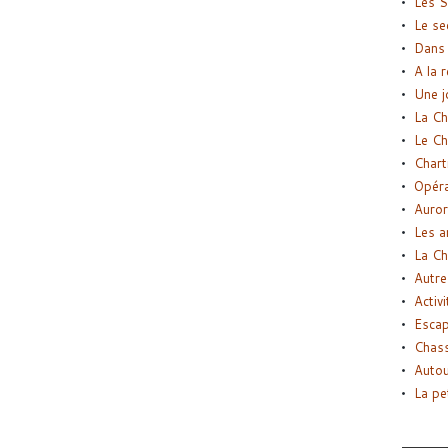
Les S
Le se
Dans 
A la 
Une j
La Ch
Le Ch
Chart
Opéra
Auror
Les a
La Ch
Autre
Activi
Esca
Chass
Autou
La pe