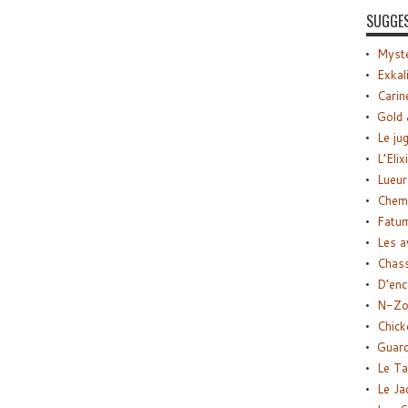
SUGGE
Myste
Exkal
Carin
Gold 
Le ju
L’Elix
Lueur
Chemi
Fatu
Les a
Chas
D’enc
N-Zo
Chick
Guard
Le Ta
Le Ja