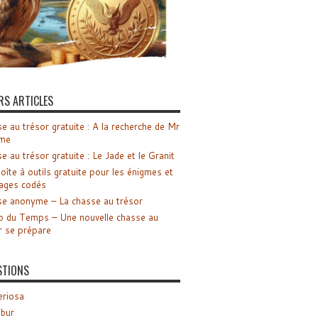
RS ARTICLES
e au trésor gratuite : A la recherche de Mr
me
e au trésor gratuite : Le Jade et le Granit
oîte à outils gratuite pour les énigmes et
ages codés
e anonyme – La chasse au trésor
o du Temps – Une nouvelle chasse au
r se prépare
STIONS
riosa
ibur