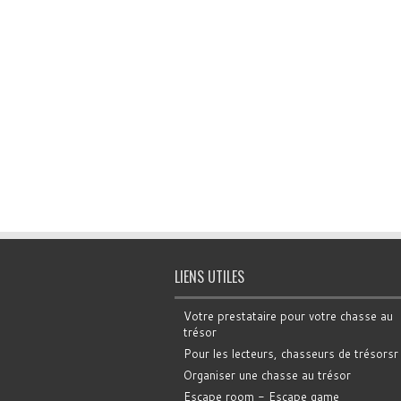
LIENS UTILES
Votre prestataire pour votre chasse au
trésor
Pour les lecteurs, chasseurs de trésorsr
Organiser une chasse au trésor
Escape room - Escape game