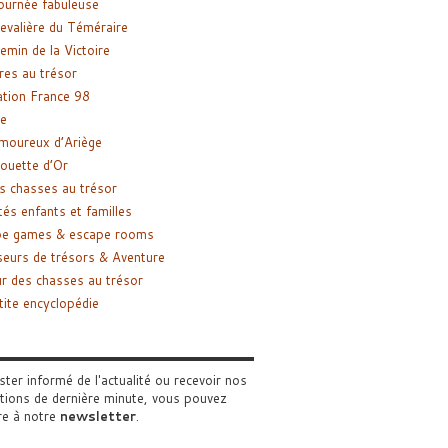
ournée fabuleuse
evalière du Téméraire
emin de la Victoire
res au trésor
tion France 98
e
moureux d’Ariège
ouette d’Or
s chasses au trésor
tés enfants et familles
pe games & escape rooms
eurs de trésors & Aventure
r des chasses au trésor
tite encyclopédie
ster informé de l'actualité ou recevoir nos
tions de dernière minute, vous pouvez
re à notre
newsletter
.