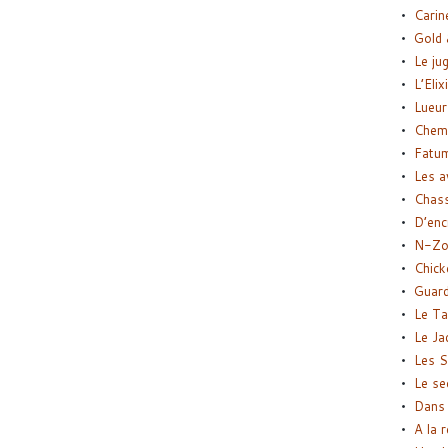
Carin
Gold 
Le ju
L’Elix
Lueur
Chemi
Fatu
Les a
Chas
D’enc
N-Zo
Chick
Guard
Le Ta
Le Ja
Les S
Le se
Dans 
A la 