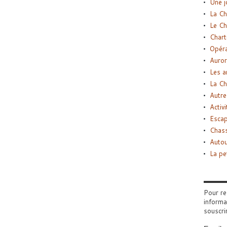
Une j
La Ch
Le Ch
Chart
Opéra
Auror
Les a
La Ch
Autre
Activi
Esca
Chass
Autou
La pe
Pour re
informa
souscri