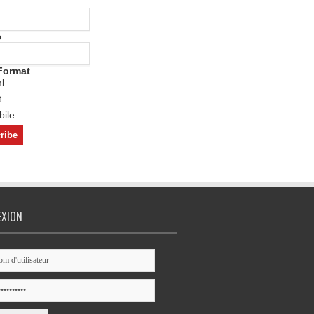
o
Format
l
t
ile
EXION