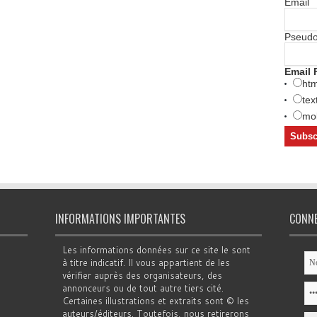
Email
Pseud
Email 
htm
tex
mob
INFORMATIONS IMPORTANTES
CONN
Les informations données sur ce site le sont
à titre indicatif. Il vous appartient de les
vérifier auprès des organisateurs, des
annonceurs ou de tout autre tiers cité.
Certaines illustrations et extraits sont © les
auteurs/éditeurs. Toutefois, nous retirerons