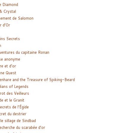
e Diamond
& Crystal
gement de Salomon
ir d’Or
ns Secrets
m
ventures du capitaine Ronan
se anonyme
re et d’or
ne Quest
enhare and the Treasure of Spiking-Beard
ians of Legends
rot des Veilleurs
de et le Granit
ecrets de l’Égide
cret du destrier
le sillage de Sindbad
recherche du scarabée d’or