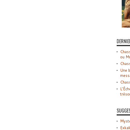
DERNIE
Chass
ou M
Chass
Une b
mess
Chass
L’Éch
tréso
SUGGE
Myste
Exkal