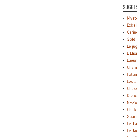
SUGGE
Myste
Exkal
Carin
Gold 
Le ju
L’Elix
Lueur
Chemi
Fatu
Les a
Chas
D’enc
N-Zo
Chick
Guard
Le Ta
Le Ja