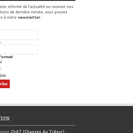
ster informé de l'actualité ou recevoir nos
tions de dernière minute, vous pouvez
re à notre
newsletter
.
o
Format
l
t
ile
EXION
venue
ChAT (Chasses Au Trésor)
.