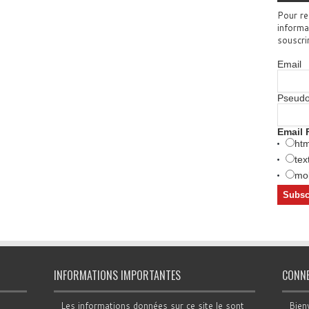
Pour re
informa
souscri
Email
Pseud
Email 
htm
tex
mob
INFORMATIONS IMPORTANTES
CONN
Les informations données sur ce site le sont
Bien