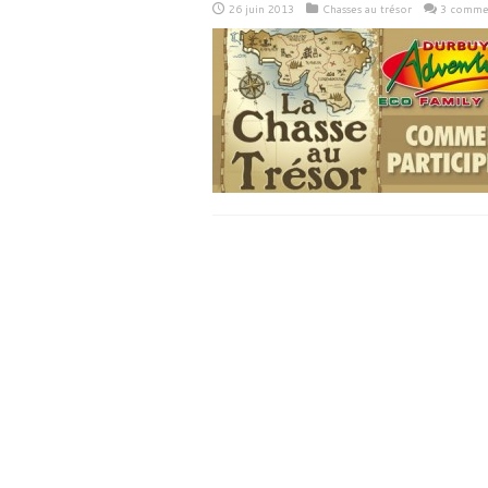
26 juin 2013
Chasses au trésor
3 commen