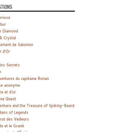
STIONS
riosa
ibur
e Diamond
& Crystal
gement de Salomon
ir d’Or
ns Secrets
m
ventures du capitaine Ronan
se anonyme
re et d’or
ne Quest
enhare and the Treasure of Spiking-Beard
ians of Legends
rot des Veilleurs
de et le Granit