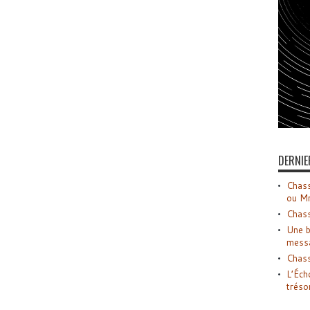
DERNIE
Chass
ou M
Chass
Une b
mess
Chass
L’Éch
tréso