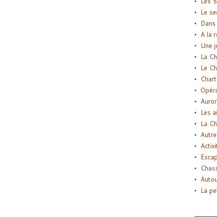
Les S
Le se
Dans 
A la 
Une j
La Ch
Le Ch
Chart
Opéra
Auror
Les a
La Ch
Autre
Activi
Esca
Chass
Autou
La pe