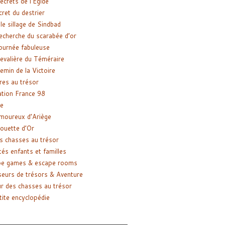
ecrets de l’Égide
cret du destrier
le sillage de Sindbad
recherche du scarabée d’or
ournée fabuleuse
evalière du Téméraire
emin de la Victoire
res au trésor
tion France 98
e
moureux d’Ariège
ouette d’Or
s chasses au trésor
tés enfants et familles
pe games & escape rooms
eurs de trésors & Aventure
r des chasses au trésor
tite encyclopédie