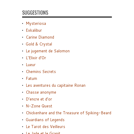
SUGGESTIONS
Mysteriosa
Exkalibur
Carine Diamond
Gold & Crystal
Le jugement de Salomon
L’Elixir d’Or
Lueur
Chemins Secrets
Fatum
Les aventures du capitaine Ronan
Chasse anonyme
D’encre et d’or
N-Zone Quest
Chickenhare and the Treasure of Spiking-Beard
Guardians of Legends
Le Tarot des Veilleurs
Le Jade et le Granit