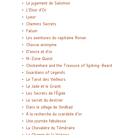
Le jugement de Salomon
L’Elixir d’Or
Lueur
Chemins Secrets
Fatum
Les aventures du capitaine Ronan
Chasse anonyme
D’encre et d’or
N-Zone Quest
Chickenhare and the Treasure of Spiking-Beard
Guardians of Legends
Le Tarot des Veilleurs
Le Jade et le Granit
Les Secrets de l’Égide
Le secret du destrier
Dans le sillage de Sindbad
A la recherche du scarabée d’or
Une journée fabuleuse
La Chevalière du Téméraire
Le Chemin de la Victoire