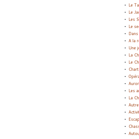
Le Ta
Le Ja
Les S
Le se
Dans 
A la 
Une j
La Ch
Le Ch
Chart
Opéra
Auror
Les a
La Ch
Autre
Activi
Esca
Chass
Autou