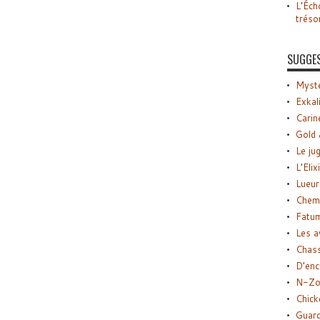
L’Éch
tréso
SUGGE
Myste
Exkal
Carin
Gold 
Le ju
L’Elix
Lueur
Chemi
Fatu
Les a
Chas
D’enc
N-Zo
Chick
Guard