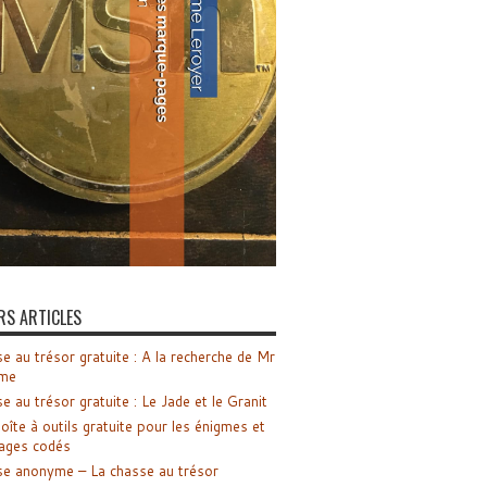
RS ARTICLES
e au trésor gratuite : A la recherche de Mr
me
e au trésor gratuite : Le Jade et le Granit
oîte à outils gratuite pour les énigmes et
ages codés
e anonyme – La chasse au trésor