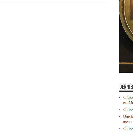
DERNIE
Chass
ou M
Chass
Une b
mess
Chass