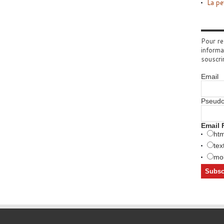
La pe
Pour re
informa
souscri
Email
Pseud
Email 
htm
tex
mob