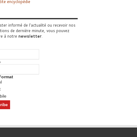
tite encyclopédie
ster informé de l'actualité ou recevoir nos
tions de dernière minute, vous pouvez
re à notre
newsletter
.
o
Format
l
t
ile