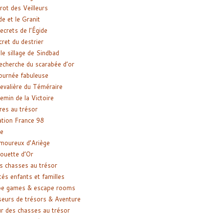
rot des Veilleurs
de et le Granit
ecrets de l’Égide
cret du destrier
le sillage de Sindbad
recherche du scarabée d’or
ournée fabuleuse
evalière du Téméraire
emin de la Victoire
res au trésor
tion France 98
e
moureux d’Ariège
ouette d’Or
s chasses au trésor
tés enfants et familles
pe games & escape rooms
eurs de trésors & Aventure
r des chasses au trésor