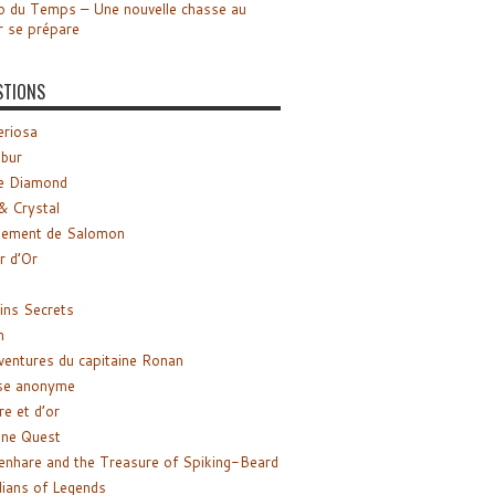
o du Temps – Une nouvelle chasse au
r se prépare
STIONS
riosa
ibur
e Diamond
& Crystal
gement de Salomon
ir d’Or
ns Secrets
m
ventures du capitaine Ronan
se anonyme
re et d’or
ne Quest
enhare and the Treasure of Spiking-Beard
ians of Legends