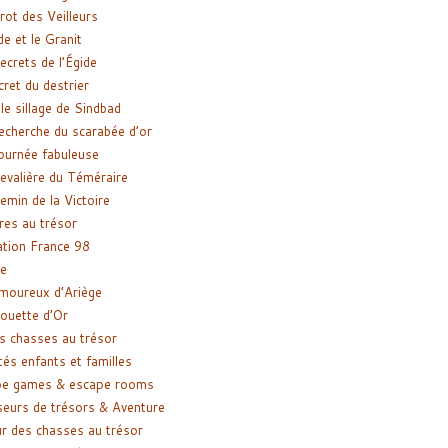
rot des Veilleurs
de et le Granit
ecrets de l’Égide
cret du destrier
le sillage de Sindbad
recherche du scarabée d’or
ournée fabuleuse
evalière du Téméraire
emin de la Victoire
res au trésor
tion France 98
e
moureux d’Ariège
ouette d’Or
s chasses au trésor
tés enfants et familles
pe games & escape rooms
eurs de trésors & Aventure
r des chasses au trésor