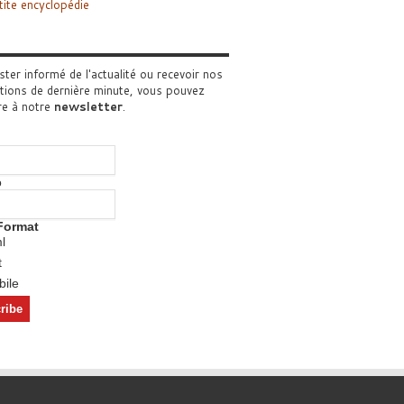
tite encyclopédie
ster informé de l'actualité ou recevoir nos
tions de dernière minute, vous pouvez
re à notre
newsletter
.
o
Format
l
t
ile