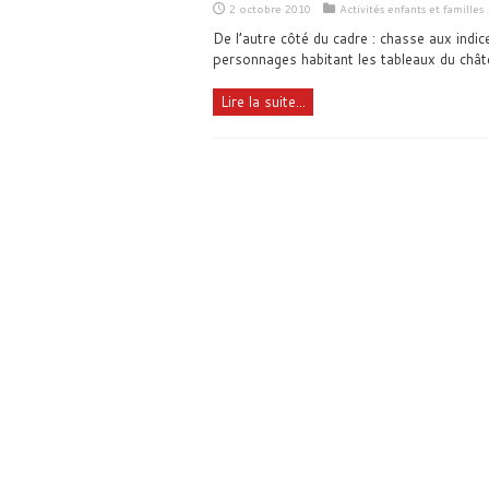
2 octobre 2010
Activités enfants et familles
De l’autre côté du cadre : chasse aux indi
personnages habitant les tableaux du chât
Lire la suite...