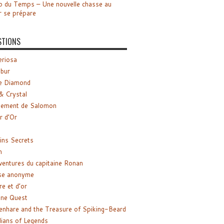
o du Temps – Une nouvelle chasse au
r se prépare
STIONS
riosa
ibur
e Diamond
& Crystal
gement de Salomon
ir d’Or
ns Secrets
m
ventures du capitaine Ronan
se anonyme
re et d’or
ne Quest
enhare and the Treasure of Spiking-Beard
ians of Legends