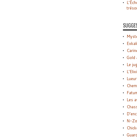
L’Éch
tréso
SUGGE
Myste
Exkal
Carin
Gold 
Le ju
L’Elix
Lueur
Chemi
Fatu
Les a
Chas
D’enc
N-Zo
Chick
Guard