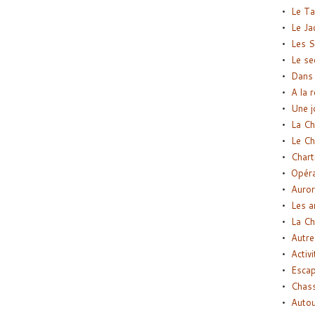
Le Ta
Le Ja
Les S
Le se
Dans 
A la 
Une j
La Ch
Le Ch
Chart
Opéra
Auror
Les a
La Ch
Autre
Activi
Esca
Chass
Autou