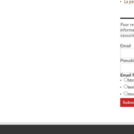
La pe
Pour re
informa
souscri
Email
Pseud
Email 
htm
tex
mob