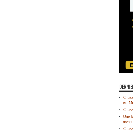
DERNIE
Chass
ou M
Chass
Une b
mess
Chass