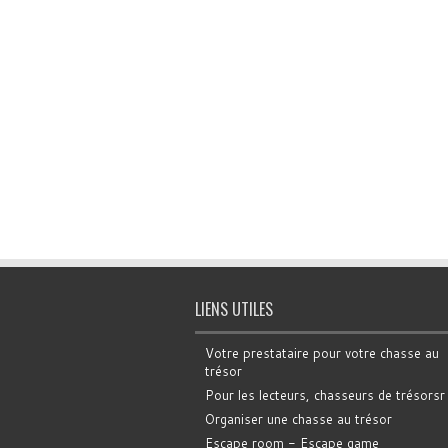
LIENS UTILES
Votre prestataire pour votre chasse au
trésor
Pour les lecteurs, chasseurs de trésorsr
Organiser une chasse au trésor
Escape room - Escape game