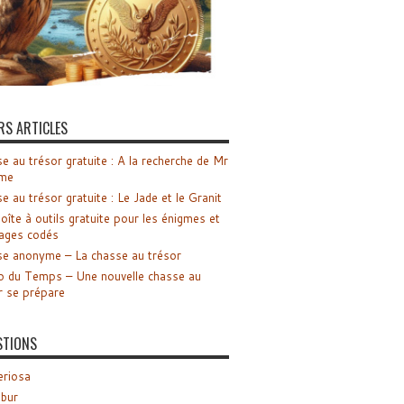
RS ARTICLES
e au trésor gratuite : A la recherche de Mr
me
e au trésor gratuite : Le Jade et le Granit
oîte à outils gratuite pour les énigmes et
ages codés
e anonyme – La chasse au trésor
o du Temps – Une nouvelle chasse au
r se prépare
STIONS
riosa
ibur