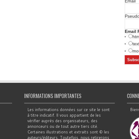
Email
Pseud
Email 
htm
tex
mob
INFORMATIONS IMPORTANTES
CONN
Les informations données sur ce site le sont
Bien
à titre indicatif. Il vous appartient de les
vérifier auprès des organisateurs, des
annonceurs ou de tout autre tiers cité.
Certaines illustrations et extraits sont © les
auteurs/éditeurs. Toutefois, nous retirerons