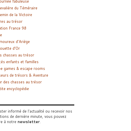
ournée fabuleuse
evalière du Téméraire
emin de la Victoire
res au trésor
tion France 98
e
moureux d’Ariège
ouette d’Or
s chasses au trésor
tés enfants et familles
pe games & escape rooms
eurs de trésors & Aventure
r des chasses au trésor
tite encyclopédie
ster informé de l'actualité ou recevoir nos
tions de dernière minute, vous pouvez
re à notre
newsletter
.