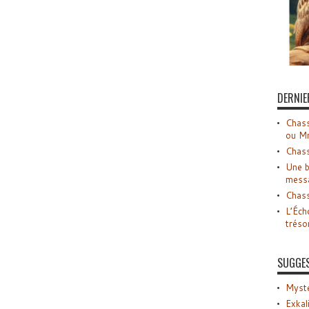
DERNIE
Chass
ou M
Chass
Une b
mess
Chass
L’Éch
tréso
SUGGE
Myste
Exkal