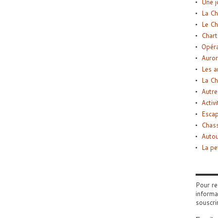
Une j
La Ch
Le Ch
Chart
Opéra
Auror
Les a
La Ch
Autre
Activi
Esca
Chass
Autou
La pe
Pour re
informa
souscri