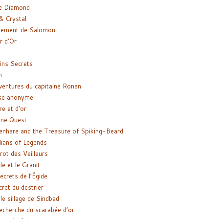
e Diamond
& Crystal
gement de Salomon
ir d’Or
ns Secrets
m
ventures du capitaine Ronan
se anonyme
re et d’or
ne Quest
enhare and the Treasure of Spiking-Beard
ians of Legends
rot des Veilleurs
de et le Granit
ecrets de l’Égide
cret du destrier
le sillage de Sindbad
recherche du scarabée d’or