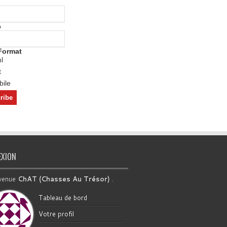
o
Format
l
t
ile
EXION
venue
ChAT (Chasses Au Trésor)
.
Tableau de bord
Votre profil