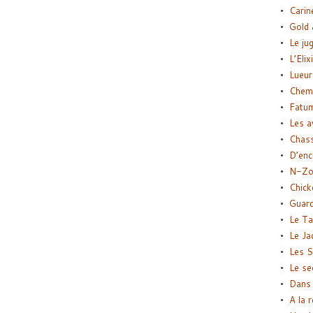
Carin
Gold 
Le ju
L’Elix
Lueur
Chemi
Fatu
Les a
Chas
D’enc
N-Zo
Chick
Guard
Le Ta
Le Ja
Les S
Le se
Dans 
A la 