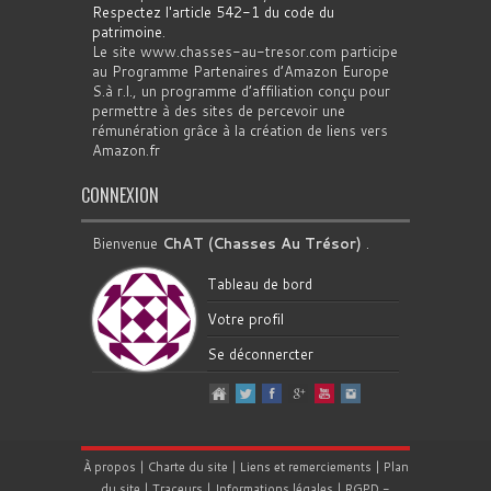
Respectez l'article 542-1 du code du
patrimoine
.
Le site www.chasses-au-tresor.com participe
au Programme Partenaires d’Amazon Europe
S.à r.l., un programme d’affiliation conçu pour
permettre à des sites de percevoir une
rémunération grâce à la création de liens vers
Amazon.fr
CONNEXION
Bienvenue
ChAT (Chasses Au Trésor)
.
Tableau de bord
Votre profil
Se déconnercter
À propos
|
Charte du site
|
Liens et remerciements
|
Plan
du site
|
Traceurs
|
Informations légales
|
RGPD
-