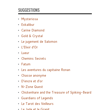
SUGGESTIONS
Mysteriosa
Exkalibur
Carine Diamond
Gold & Crystal
Le jugement de Salomon
L’Elixir d’Or
Lueur
Chemins Secrets
Fatum
Les aventures du capitaine Ronan
Chasse anonyme
D’encre et d’or
N-Zone Quest
Chickenhare and the Treasure of Spiking-Beard
Guardians of Legends
Le Tarot des Veilleurs
Le Jade et le Granit