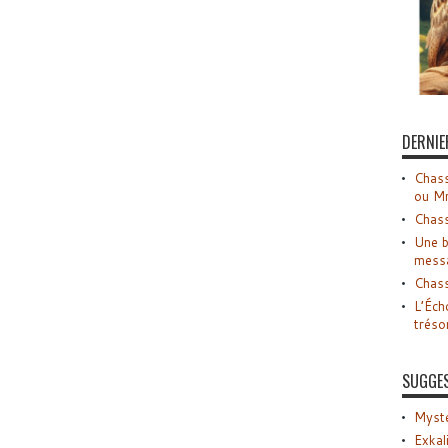
DERNIE
Chass
ou M
Chass
Une b
mess
Chass
L’Éch
tréso
SUGGE
Myste
Exkal