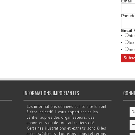
Email
Pseud
Email 
htm
tex
mob
INFORMATIONS IMPORTANTES
CONN
Les informations données sur ce site le sont
à titre indicatif. Il vous appartient de les
vérifier auprès des organisateurs, des
annonceurs ou de tout autre tiers cité.
Certaines illustrations et extraits sont © les
auteurs/éditeurs. Toutefois, nous retirerons