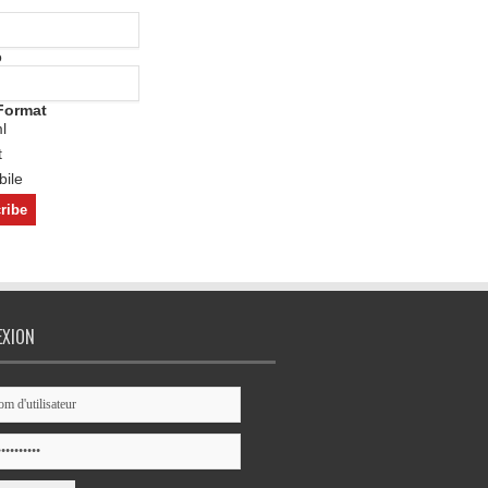
o
Format
l
t
ile
EXION