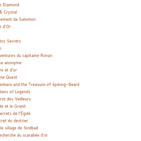
e Diamond
& Crystal
gement de Salomon
ir d’Or
ns Secrets
m
ventures du capitaine Ronan
se anonyme
re et d’or
ne Quest
enhare and the Treasure of Spiking-Beard
ians of Legends
rot des Veilleurs
de et le Granit
ecrets de l’Égide
cret du destrier
le sillage de Sindbad
recherche du scarabée d’or