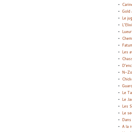
Carin
Gold 
Le ju
L’Elix
Lueur
Chemi
Fatu
Les a
Chas
D’enc
N-Zo
Chick
Guard
Le Ta
Le Ja
Les S
Le se
Dans 
A la 