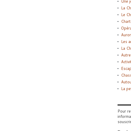
Une j
La Ch
Le Ch
Chart
Opéra
Auror
Les a
La Ch
Autre
Activi
Esca
Chass
Autou
La pe
Pour re
informa
souscri