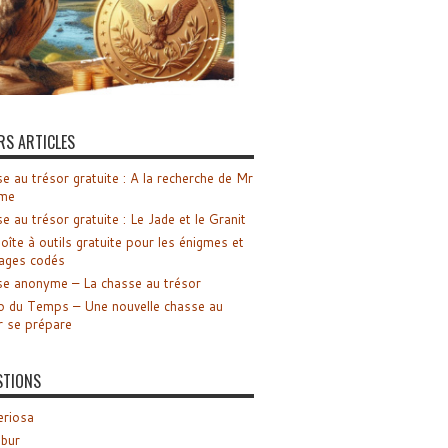
RS ARTICLES
e au trésor gratuite : A la recherche de Mr
me
e au trésor gratuite : Le Jade et le Granit
oîte à outils gratuite pour les énigmes et
ages codés
e anonyme – La chasse au trésor
o du Temps – Une nouvelle chasse au
r se prépare
STIONS
riosa
ibur