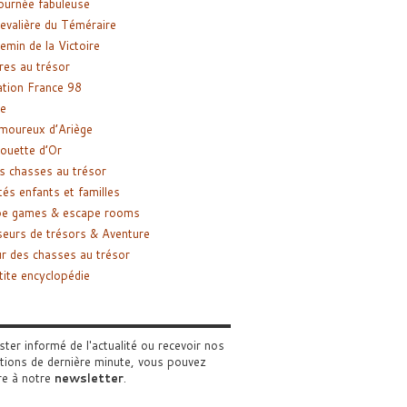
ournée fabuleuse
evalière du Téméraire
emin de la Victoire
res au trésor
tion France 98
e
moureux d’Ariège
ouette d’Or
s chasses au trésor
tés enfants et familles
pe games & escape rooms
eurs de trésors & Aventure
r des chasses au trésor
tite encyclopédie
ster informé de l'actualité ou recevoir nos
tions de dernière minute, vous pouvez
re à notre
newsletter
.