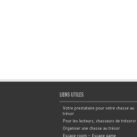
LIENS UTILES
Votre prestataire pour votre chasse au
trésor
Pour les lecteurs, chasseurs de trésorsr
Organiser une chasse au trésor
Escape room - Escape game