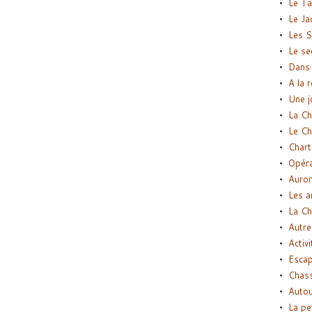
Le Ta
Le Ja
Les S
Le se
Dans 
A la 
Une j
La Ch
Le Ch
Chart
Opéra
Auror
Les a
La Ch
Autre
Activi
Esca
Chass
Autou
La pe