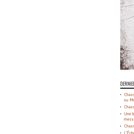
DERNIE
Chass
ou M
Chass
Une b
mess
Chass
L’Éch