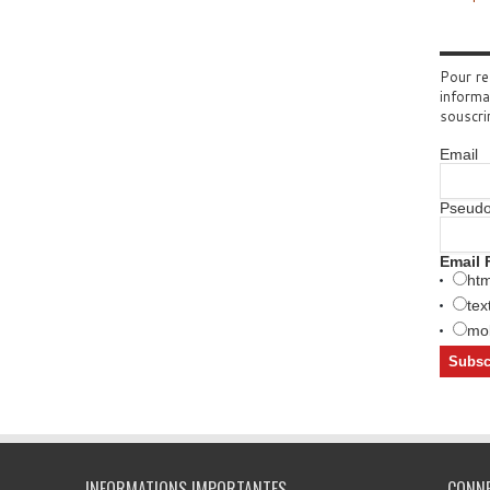
Pour re
informa
souscri
Email
Pseud
Email 
htm
tex
mob
INFORMATIONS IMPORTANTES
CONN