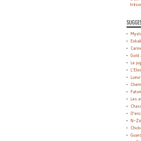
tréso
SUGGE
Myste
Exkal
Carin
Gold 
Le ju
L’Elix
Lueur
Chemi
Fatu
Les a
Chas
D’enc
N-Zo
Chick
Guard