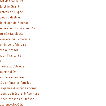
rot des Veilleurs
de et le Granit
ecrets de l’Égide
cret du destrier
le sillage de Sindbad
recherche du scarabée d’or
ournée fabuleuse
evalière du Téméraire
emin de la Victoire
res au trésor
tion France 98
e
moureux d’Ariège
ouette d’Or
s chasses au trésor
tés enfants et familles
pe games & escape rooms
eurs de trésors & Aventure
r des chasses au trésor
tite encyclopédie