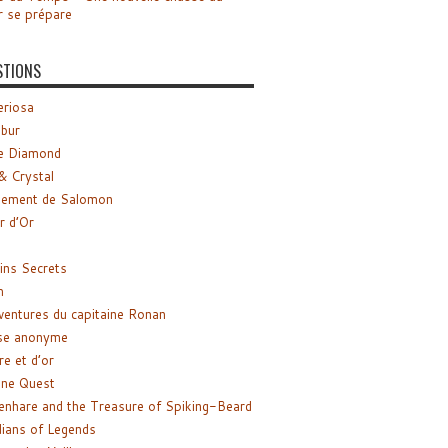
r se prépare
STIONS
riosa
ibur
e Diamond
& Crystal
gement de Salomon
ir d’Or
ns Secrets
m
ventures du capitaine Ronan
se anonyme
re et d’or
ne Quest
enhare and the Treasure of Spiking-Beard
ians of Legends