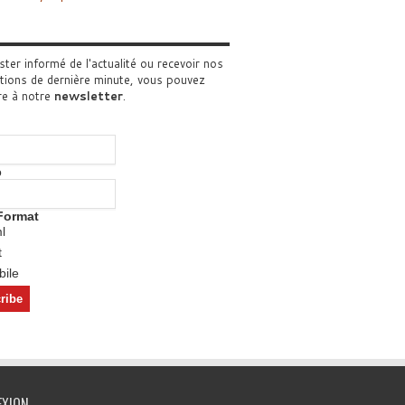
ster informé de l'actualité ou recevoir nos
tions de dernière minute, vous pouvez
re à notre
newsletter
.
o
Format
l
t
ile
EXION