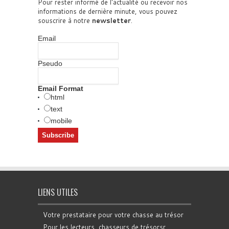
Pour rester informé de l'actualité ou recevoir nos
informations de dernière minute, vous pouvez
souscrire à notre
newsletter
.
Email
Pseudo
Email Format
html
text
mobile
LIENS UTILES
Votre prestataire pour votre chasse au trésor
Pour les lecteurs, chasseurs de trésorsr