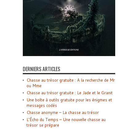
DERNIERS ARTICLES
Chasse au trésor gratuite : A la recherche de Mr
ou Mme
Chasse au trésor gratuite : Le Jade et le Granit
Une boîte à outils gratuite pour les énigmes et
messages codés
Chasse anonyme – La chasse au trésor
L’Écho du Temps – Une nouvelle chasse au
trésor se prépare