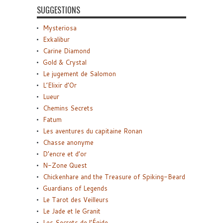
SUGGESTIONS
Mysteriosa
Exkalibur
Carine Diamond
Gold & Crystal
Le jugement de Salomon
L’Elixir d’Or
Lueur
Chemins Secrets
Fatum
Les aventures du capitaine Ronan
Chasse anonyme
D’encre et d’or
N-Zone Quest
Chickenhare and the Treasure of Spiking-Beard
Guardians of Legends
Le Tarot des Veilleurs
Le Jade et le Granit
Les Secrets de l’Égide