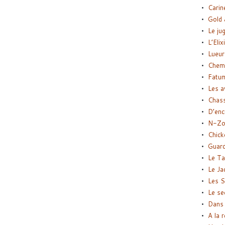
Carin
Gold 
Le ju
L’Elix
Lueur
Chemi
Fatu
Les a
Chas
D’enc
N-Zo
Chick
Guard
Le Ta
Le Ja
Les S
Le se
Dans 
A la 