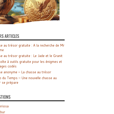
RS ARTICLES
e au trésor gratuite : A la recherche de Mr
me
e au trésor gratuite : Le Jade et le Granit
oîte à outils gratuite pour les énigmes et
ages codés
e anonyme – La chasse au trésor
o du Temps – Une nouvelle chasse au
r se prépare
STIONS
riosa
ibur