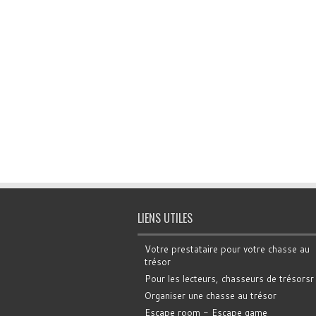
LIENS UTILES
Votre prestataire pour votre chasse au
trésor
Pour les lecteurs, chasseurs de trésorsr
Organiser une chasse au trésor
Escape room - Escape game