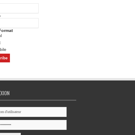
o
Format
l
t
ile
EXION