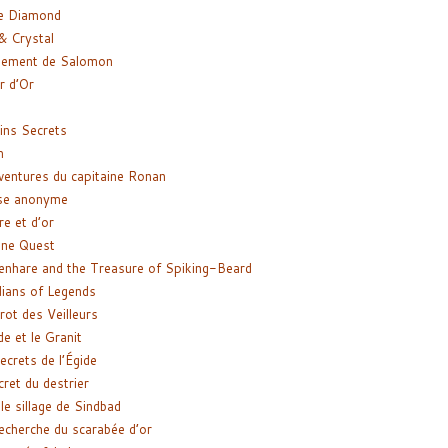
e Diamond
& Crystal
gement de Salomon
ir d’Or
ns Secrets
m
ventures du capitaine Ronan
se anonyme
re et d’or
ne Quest
enhare and the Treasure of Spiking-Beard
ians of Legends
rot des Veilleurs
de et le Granit
ecrets de l’Égide
cret du destrier
le sillage de Sindbad
recherche du scarabée d’or