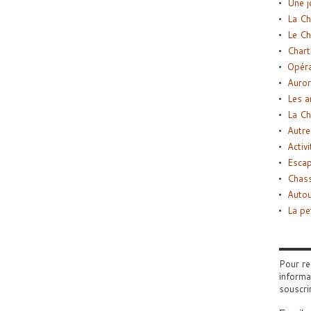
Une j
La Ch
Le Ch
Chart
Opéra
Auror
Les a
La Ch
Autre
Activi
Esca
Chass
Autou
La pe
Pour re
informa
souscri