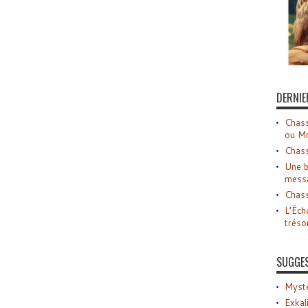
DERNIE
Chass
ou M
Chass
Une b
mess
Chass
L’Éch
tréso
SUGGE
Myste
Exkal