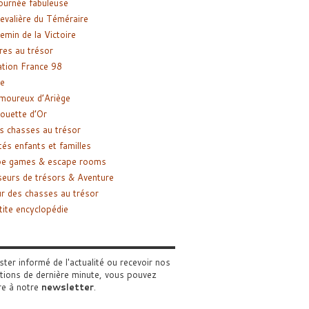
ournée fabuleuse
evalière du Téméraire
emin de la Victoire
res au trésor
tion France 98
e
moureux d’Ariège
ouette d’Or
s chasses au trésor
tés enfants et familles
pe games & escape rooms
eurs de trésors & Aventure
r des chasses au trésor
tite encyclopédie
ster informé de l'actualité ou recevoir nos
tions de dernière minute, vous pouvez
re à notre
newsletter
.