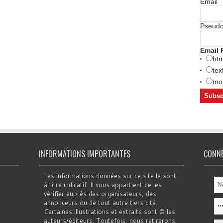
Email
Pseud
Email 
htm
tex
mob
INFORMATIONS IMPORTANTES
CONN
Les informations données sur ce site le sont
à titre indicatif. Il vous appartient de les
vérifier auprès des organisateurs, des
annonceurs ou de tout autre tiers cité.
Certaines illustrations et extraits sont © les
auteurs/éditeurs. Toutefois, nous retirerons