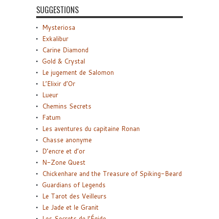
SUGGESTIONS
Mysteriosa
Exkalibur
Carine Diamond
Gold & Crystal
Le jugement de Salomon
L’Elixir d’Or
Lueur
Chemins Secrets
Fatum
Les aventures du capitaine Ronan
Chasse anonyme
D’encre et d’or
N-Zone Quest
Chickenhare and the Treasure of Spiking-Beard
Guardians of Legends
Le Tarot des Veilleurs
Le Jade et le Granit
Les Secrets de l’Égide