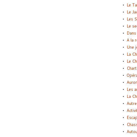
Le Ta
Le Ja
Les S
Le se
Dans 
A la 
Une j
La Ch
Le Ch
Chart
Opéra
Auror
Les a
La Ch
Autre
Activi
Esca
Chass
Autou