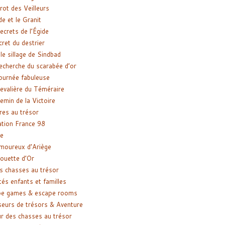
rot des Veilleurs
de et le Granit
ecrets de l’Égide
cret du destrier
le sillage de Sindbad
recherche du scarabée d’or
ournée fabuleuse
evalière du Téméraire
emin de la Victoire
res au trésor
tion France 98
e
moureux d’Ariège
ouette d’Or
s chasses au trésor
tés enfants et familles
pe games & escape rooms
eurs de trésors & Aventure
r des chasses au trésor