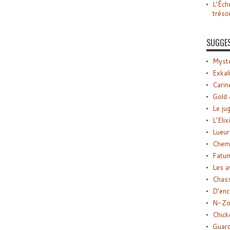
L’Éch
tréso
SUGGE
Myste
Exkal
Carin
Gold 
Le ju
L’Elix
Lueur
Chemi
Fatu
Les a
Chas
D’enc
N-Zo
Chick
Guard