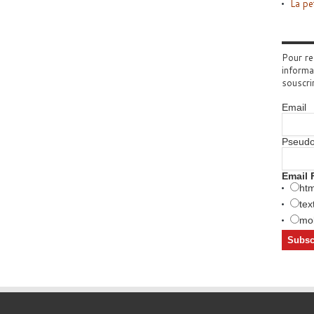
La pe
Pour re
informa
souscri
Email
Pseud
Email 
htm
tex
mob