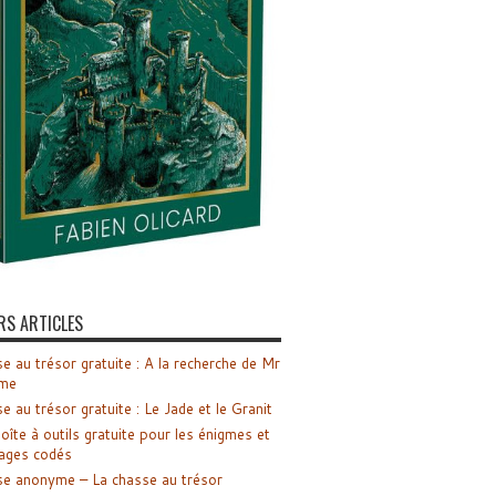
RS ARTICLES
e au trésor gratuite : A la recherche de Mr
me
e au trésor gratuite : Le Jade et le Granit
oîte à outils gratuite pour les énigmes et
ages codés
e anonyme – La chasse au trésor