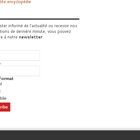
tite encyclopédie
ster informé de l'actualité ou recevoir nos
tions de dernière minute, vous pouvez
re à notre
newsletter
.
o
Format
l
t
ile