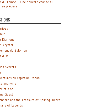
o du Temps – Une nouvelle chasse au
r se prépare
STIONS
riosa
ibur
e Diamond
& Crystal
gement de Salomon
ir d’Or
ns Secrets
m
ventures du capitaine Ronan
se anonyme
re et d’or
ne Quest
enhare and the Treasure of Spiking-Beard
ians of Legends