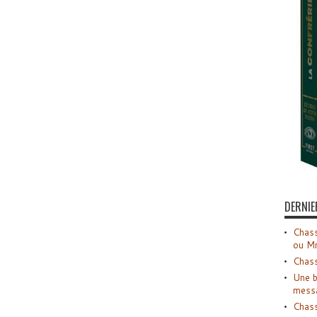
DERNIE
Chass
ou M
Chass
Une b
mess
Chass