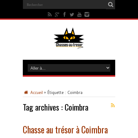
Accueil
»
Étiquette :
Coimbra
Tag archives :
Coimbra
Chasse au trésor à Coimbra