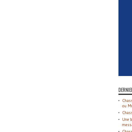
DERNIE
Chass
ou M
Chass
Une b
mess
Chass