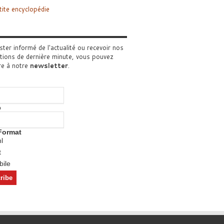
tite encyclopédie
ster informé de l'actualité ou recevoir nos
tions de dernière minute, vous pouvez
re à notre
newsletter
.
o
Format
l
t
ile