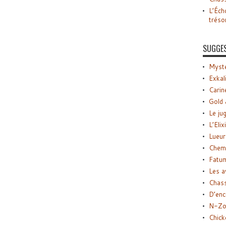
L’Éch
tréso
SUGGE
Myste
Exkal
Carin
Gold 
Le ju
L’Elix
Lueur
Chemi
Fatu
Les a
Chas
D’enc
N-Zo
Chick