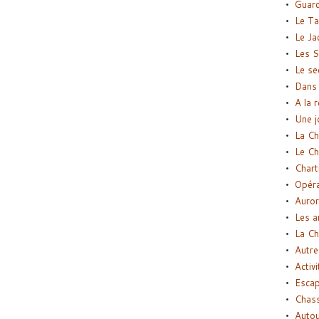
Guard
Le Ta
Le Ja
Les S
Le se
Dans 
A la 
Une j
La Ch
Le Ch
Chart
Opéra
Auror
Les a
La Ch
Autre
Activi
Esca
Chass
Autou