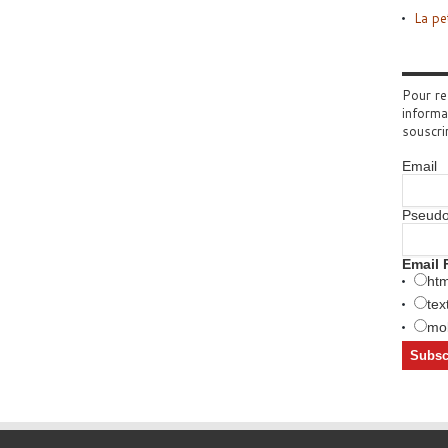
La pe
Pour re
informa
souscri
Email
Pseud
Email 
htm
tex
mob