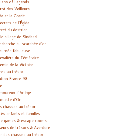
ians of Legends
rot des Veilleurs
de et le Granit
ecrets de l’Égide
cret du destrier
le sillage de Sindbad
recherche du scarabée d’or
ournée fabuleuse
evalière du Téméraire
emin de la Victoire
res au trésor
tion France 98
e
moureux d’Ariège
ouette d’Or
s chasses au trésor
tés enfants et familles
pe games & escape rooms
eurs de trésors & Aventure
r des chasses au trésor