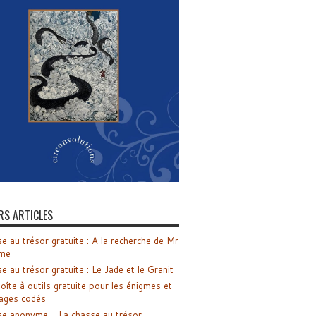
RS ARTICLES
e au trésor gratuite : A la recherche de Mr
me
e au trésor gratuite : Le Jade et le Granit
oîte à outils gratuite pour les énigmes et
ages codés
e anonyme – La chasse au trésor