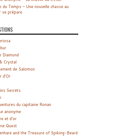
o du Temps – Une nouvelle chasse au
r se prépare
STIONS
riosa
ibur
e Diamond
& Crystal
gement de Salomon
ir d’Or
ns Secrets
m
ventures du capitaine Ronan
se anonyme
re et d’or
ne Quest
enhare and the Treasure of Spiking-Beard