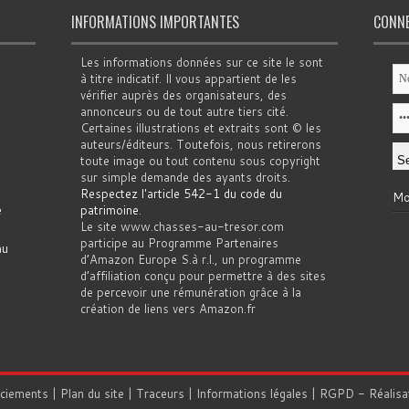
INFORMATIONS IMPORTANTES
CONN
Les informations données sur ce site le sont
à titre indicatif. Il vous appartient de les
vérifier auprès des organisateurs, des
annonceurs ou de tout autre tiers cité.
Certaines illustrations et extraits sont © les
auteurs/éditeurs. Toutefois, nous retirerons
toute image ou tout contenu sous copyright
sur simple demande des ayants droits.
Respectez l'article 542-1 du code du
Mo
e
patrimoine
.
Le site www.chasses-au-tresor.com
participe au Programme Partenaires
au
d’Amazon Europe S.à r.l., un programme
d’affiliation conçu pour permettre à des sites
de percevoir une rémunération grâce à la
création de liens vers Amazon.fr
rciements
|
Plan du site
|
Traceurs
|
Informations légales
|
RGPD
- Réalisa