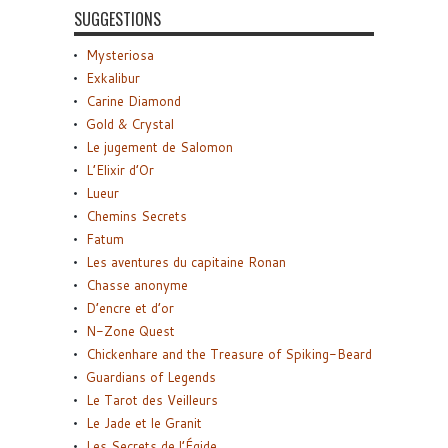
SUGGESTIONS
Mysteriosa
Exkalibur
Carine Diamond
Gold & Crystal
Le jugement de Salomon
L’Elixir d’Or
Lueur
Chemins Secrets
Fatum
Les aventures du capitaine Ronan
Chasse anonyme
D’encre et d’or
N-Zone Quest
Chickenhare and the Treasure of Spiking-Beard
Guardians of Legends
Le Tarot des Veilleurs
Le Jade et le Granit
Les Secrets de l’Égide