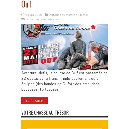
Ouf
6 avril 2016
Autour des chasses au trésor
Laisser un commentaire
Aventure, défis, la course de Ouf est parsemée de
22 obstacles, à franchir individuellement ou en
équipes (des bandes de Oufs) : des embuches
boueuses, tortueuses...
Lire la suite...
VOTRE CHASSE AU TRÉSOR