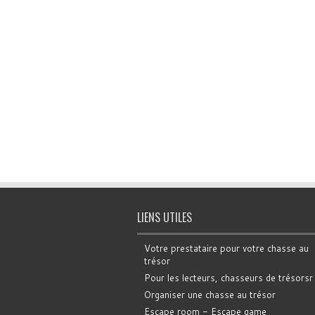
LIENS UTILES
Votre prestataire pour votre chasse au
trésor
Pour les lecteurs, chasseurs de trésorsr
Organiser une chasse au trésor
Escape room - Escape game