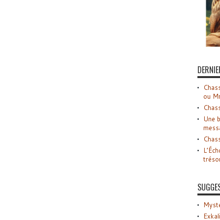
DERNIE
Chass
ou M
Chass
Une b
mess
Chass
L’Éch
tréso
SUGGE
Myste
Exkal