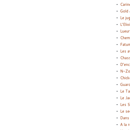
Carin
Gold 
Le ju
L’Elix
Lueur
Chemi
Fatu
Les a
Chas
D’enc
N-Zo
Chick
Guard
Le Ta
Le Ja
Les S
Le se
Dans 
A la 