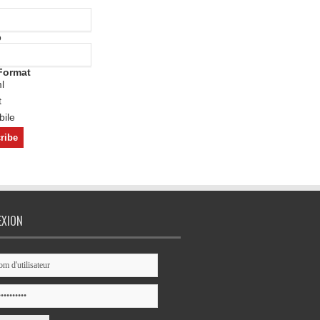
o
Format
l
t
ile
EXION