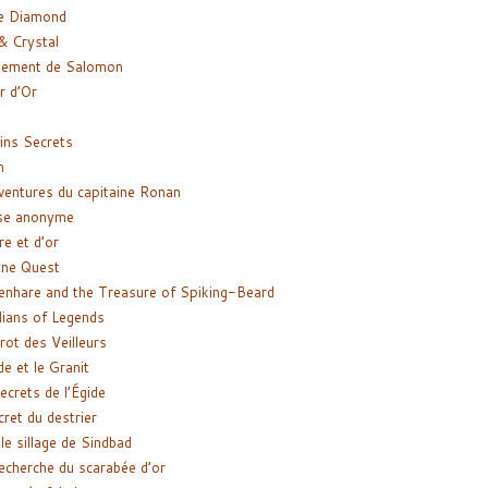
e Diamond
& Crystal
gement de Salomon
ir d’Or
ns Secrets
m
ventures du capitaine Ronan
se anonyme
re et d’or
ne Quest
enhare and the Treasure of Spiking-Beard
ians of Legends
rot des Veilleurs
de et le Granit
ecrets de l’Égide
cret du destrier
le sillage de Sindbad
recherche du scarabée d’or