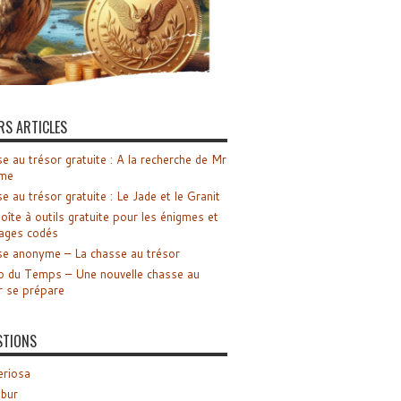
RS ARTICLES
e au trésor gratuite : A la recherche de Mr
me
e au trésor gratuite : Le Jade et le Granit
oîte à outils gratuite pour les énigmes et
ages codés
e anonyme – La chasse au trésor
o du Temps – Une nouvelle chasse au
r se prépare
STIONS
riosa
ibur