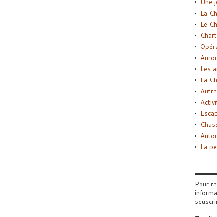
Une j
La Ch
Le Ch
Chart
Opéra
Auror
Les a
La Ch
Autre
Activi
Esca
Chass
Autou
La pe
Pour re
informa
souscri