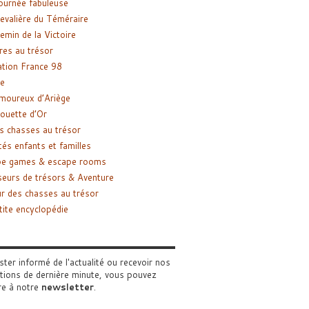
ournée fabuleuse
evalière du Téméraire
emin de la Victoire
res au trésor
tion France 98
e
moureux d’Ariège
ouette d’Or
s chasses au trésor
tés enfants et familles
pe games & escape rooms
eurs de trésors & Aventure
r des chasses au trésor
tite encyclopédie
ster informé de l'actualité ou recevoir nos
tions de dernière minute, vous pouvez
re à notre
newsletter
.