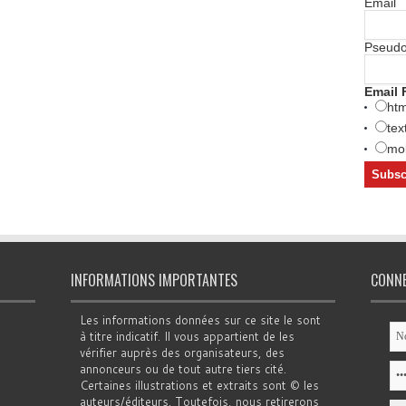
Email
Pseud
Email 
htm
tex
mob
INFORMATIONS IMPORTANTES
CONN
Les informations données sur ce site le sont
à titre indicatif. Il vous appartient de les
vérifier auprès des organisateurs, des
annonceurs ou de tout autre tiers cité.
Certaines illustrations et extraits sont © les
auteurs/éditeurs. Toutefois, nous retirerons