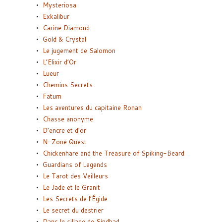
Mysteriosa
Exkalibur
Carine Diamond
Gold & Crystal
Le jugement de Salomon
L’Elixir d’Or
Lueur
Chemins Secrets
Fatum
Les aventures du capitaine Ronan
Chasse anonyme
D’encre et d’or
N-Zone Quest
Chickenhare and the Treasure of Spiking-Beard
Guardians of Legends
Le Tarot des Veilleurs
Le Jade et le Granit
Les Secrets de l’Égide
Le secret du destrier
Dans le sillage de Sindbad