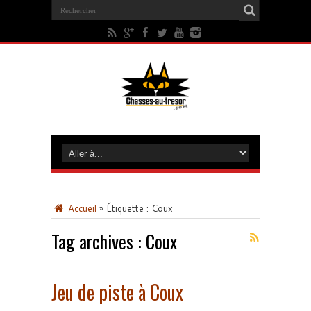
Accueil
»
Étiquette :
Coux
Tag archives :
Coux
Jeu de piste à Coux