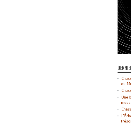
DERNIE
Chass
ou M
Chass
Une b
mess
Chass
L’Éch
tréso