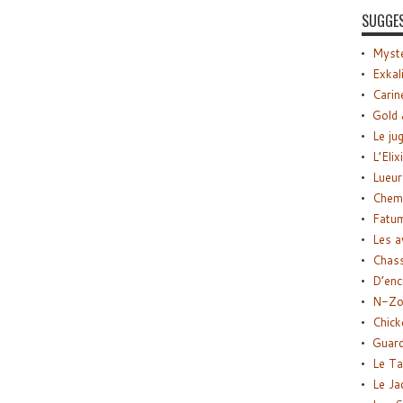
SUGGE
Myste
Exkal
Carin
Gold 
Le ju
L’Elix
Lueur
Chemi
Fatu
Les a
Chas
D’enc
N-Zo
Chick
Guard
Le Ta
Le Ja