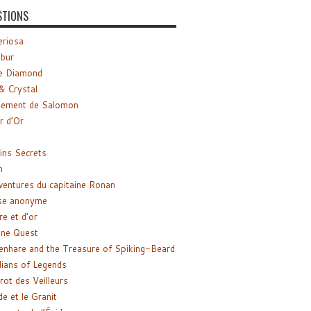
STIONS
riosa
ibur
e Diamond
& Crystal
gement de Salomon
ir d’Or
ns Secrets
m
ventures du capitaine Ronan
se anonyme
re et d’or
ne Quest
enhare and the Treasure of Spiking-Beard
ians of Legends
rot des Veilleurs
de et le Granit