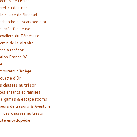
ecrets de l’Égide
cret du destrier
le sillage de Sindbad
recherche du scarabée d’or
ournée fabuleuse
evalière du Téméraire
emin de la Victoire
res au trésor
tion France 98
e
moureux d’Ariège
ouette d’Or
s chasses au trésor
tés enfants et familles
pe games & escape rooms
eurs de trésors & Aventure
r des chasses au trésor
tite encyclopédie