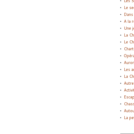
Les S
Le se
Dans 
A la 
Une j
La Ch
Le Ch
Chart
Opéra
Auror
Les a
La Ch
Autre
Activi
Esca
Chass
Autou
La pe