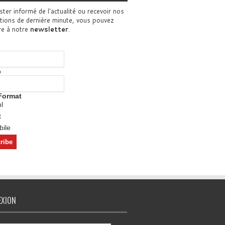
ster informé de l'actualité ou recevoir nos
tions de dernière minute, vous pouvez
re à notre
newsletter
.
o
Format
l
t
ile
EXION