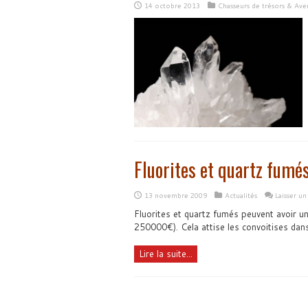
14 octobre 2013
Chasseurs de trésors & Ave
Fluorites et quartz fumé
13 novembre 2009
Actualités
Laisser u
Fluorites et quartz fumés peuvent avoir un
250000€). Cela attise les convoitises dan
Lire la suite...