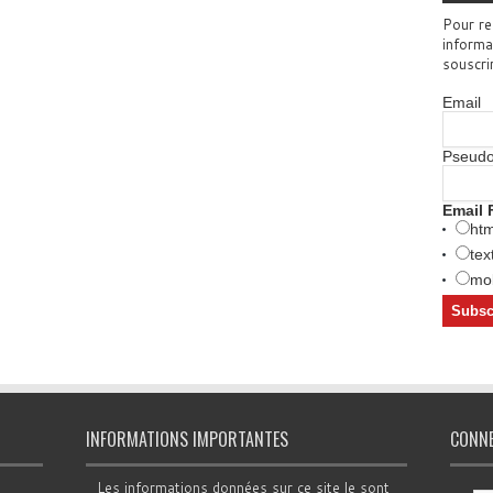
Pour re
informa
souscri
Email
Pseud
Email 
htm
tex
mob
INFORMATIONS IMPORTANTES
CONN
Les informations données sur ce site le sont