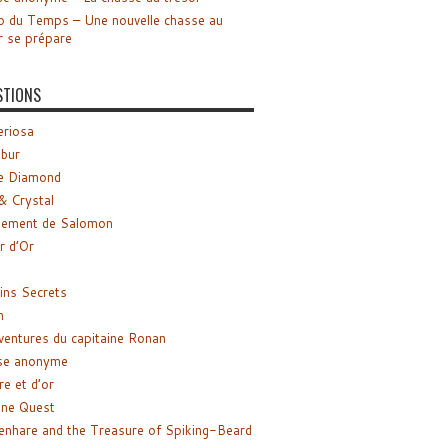
o du Temps – Une nouvelle chasse au
r se prépare
STIONS
riosa
ibur
e Diamond
& Crystal
gement de Salomon
ir d’Or
ns Secrets
m
ventures du capitaine Ronan
se anonyme
re et d’or
ne Quest
enhare and the Treasure of Spiking-Beard