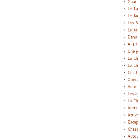
Guard
Le Ta
Le Ja
Les S
Le se
Dans 
A la 
Une j
La Ch
Le Ch
Chart
Opéra
Auror
Les a
La Ch
Autre
Activi
Esca
Chass
Autou