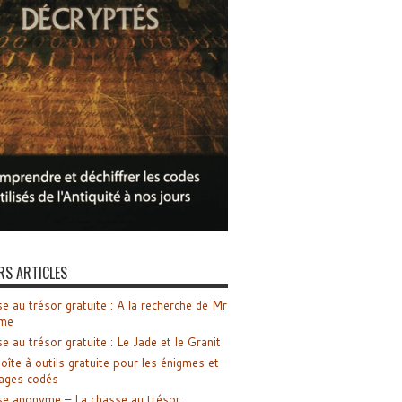
RS ARTICLES
e au trésor gratuite : A la recherche de Mr
me
e au trésor gratuite : Le Jade et le Granit
oîte à outils gratuite pour les énigmes et
ages codés
e anonyme – La chasse au trésor