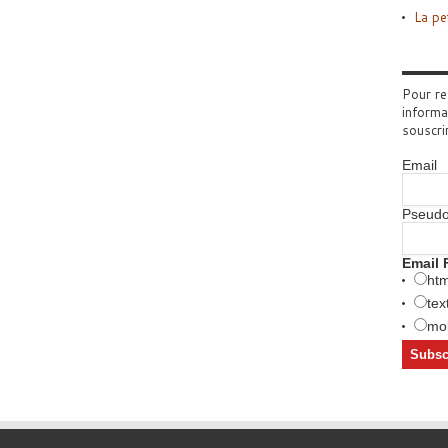
La pe
Pour re
informa
souscri
Email
Pseud
Email 
htm
tex
mob