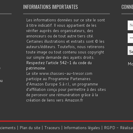
INFORMATIONS IMPORTANTES
CONN
Les informations données sur ce site le sont
à titre indicatif. Il vous appartient de les
vérifier auprès des organisateurs, des
annonceurs ou de tout autre tiers cité.
Certaines illustrations et extraits sont © les
auteurs/éditeurs. Toutefois, nous retirerons
toute image ou tout contenu sous copyright
sur simple demande des ayants droits.
Respectez l'article 542-1 du code du
Mo
e
patrimoine
.
Le site www.chasses-au-tresor.com
participe au Programme Partenaires
au
d’Amazon Europe S.à r.l., un programme
d’affiliation conçu pour permettre à des sites
de percevoir une rémunération grâce à la
création de liens vers Amazon.fr
rciements
|
Plan du site
|
Traceurs
|
Informations légales
|
RGPD
- Réalisa