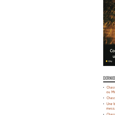
DERNIE
Chass
ou M
Chass
Une b
mess
Chass