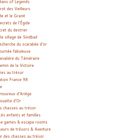
ians of Legends
rot des Veilleurs
de et le Granit
ecrets de l’Égide
cret du destrier
le sillage de Sindbad
recherche du scarabée d’or
ournée fabuleuse
evalière du Téméraire
emin de la Victoire
res au trésor
tion France 98
e
moureux d’Ariège
ouette d’Or
s chasses au trésor
tés enfants et familles
pe games & escape rooms
eurs de trésors & Aventure
r des chasses au trésor