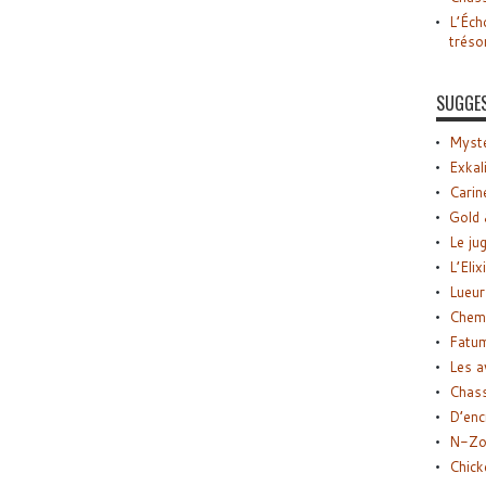
L’Éch
tréso
SUGGE
Myste
Exkal
Carin
Gold 
Le ju
L’Elix
Lueur
Chemi
Fatu
Les a
Chas
D’enc
N-Zo
Chick