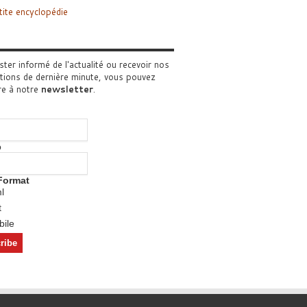
tite encyclopédie
ster informé de l'actualité ou recevoir nos
tions de dernière minute, vous pouvez
re à notre
newsletter
.
o
Format
l
t
ile