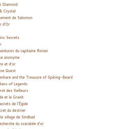
e Diamond
& Crystal
gement de Salomon
ir d’Or
ns Secrets
m
ventures du capitaine Ronan
se anonyme
re et d’or
ne Quest
enhare and the Treasure of Spiking-Beard
ians of Legends
rot des Veilleurs
de et le Granit
ecrets de l’Égide
cret du destrier
le sillage de Sindbad
recherche du scarabée d’or