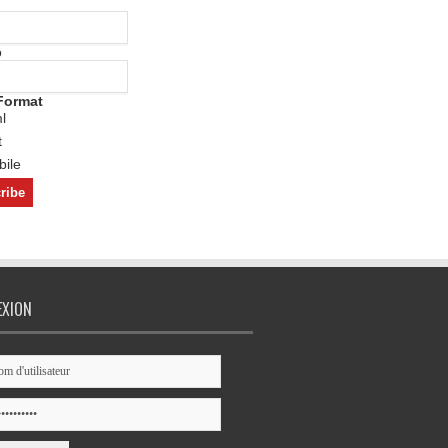
o
Format
l
t
ile
EXION