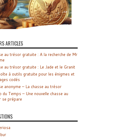
RS ARTICLES
e au trésor gratuite : A la recherche de Mr
me
e au trésor gratuite : Le Jade et le Granit
oîte à outils gratuite pour les énigmes et
ages codés
e anonyme – La chasse au trésor
o du Temps – Une nouvelle chasse au
r se prépare
STIONS
riosa
ibur