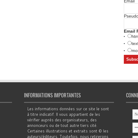
Email
Pseud
Email 
htm
tex
mob
INFORMATIONS IMPORTANTES
CONN
Les informations données sur ce site le sont
à titre indicatif. Il vous appartient de les
vérifier auprès des organisateurs, des
annonceurs ou de tout autre tiers cité.
Certaines illustrations et extraits sont © les
auteurs/éditeurs. Toutefois, nous retirerons