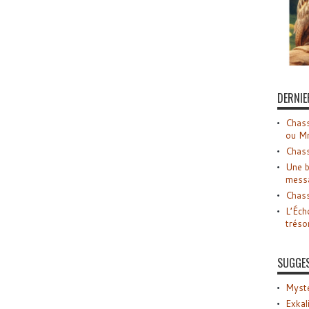
DERNIE
Chass
ou M
Chass
Une b
mess
Chass
L’Éch
tréso
SUGGE
Myste
Exkal