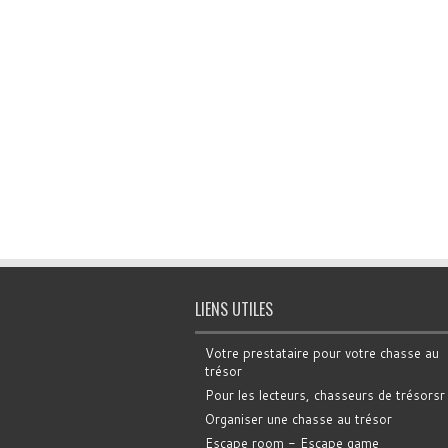
LIENS UTILES
Votre prestataire pour votre chasse au
trésor
Pour les lecteurs, chasseurs de trésorsr
Organiser une chasse au trésor
Escape room - Escape game