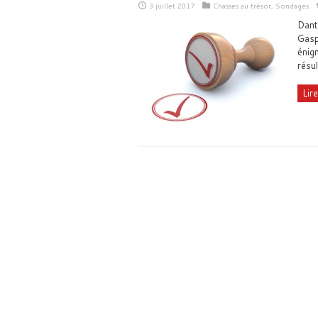
3 juillet 2017
Chasses au trésor
,
Sondages
Dant
Gasp
énig
résu
Lire