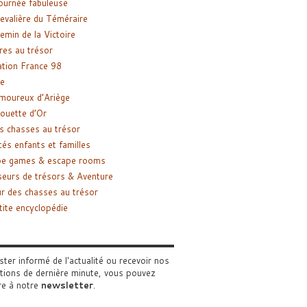
ournée fabuleuse
evalière du Téméraire
emin de la Victoire
res au trésor
tion France 98
e
moureux d’Ariège
ouette d’Or
s chasses au trésor
tés enfants et familles
pe games & escape rooms
eurs de trésors & Aventure
r des chasses au trésor
tite encyclopédie
ster informé de l'actualité ou recevoir nos
tions de dernière minute, vous pouvez
re à notre
newsletter
.