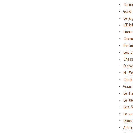
Carin
Gold 
Le ju
L’Elix
Lueur
Chemi
Fatu
Les a
Chas
D’enc
N-Zo
Chick
Guard
Le Ta
Le Ja
Les S
Le se
Dans 
A la 