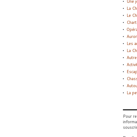
Une j
La Ch
Le Ch
Chart
Opéra
Auror
Les a
La Ch
Autre
Activi
Esca
Chass
Autou
La pe
Pour re
informa
souscri