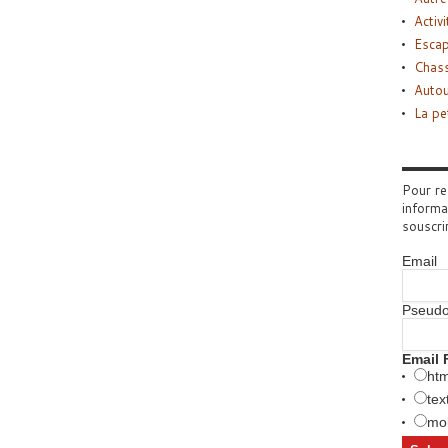
Activi
Esca
Chass
Autou
La pe
Pour re
informa
souscri
Email
Pseud
Email 
htm
tex
mob