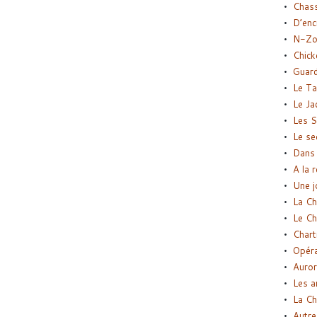
Chas
D’enc
N-Zo
Chick
Guard
Le Ta
Le Ja
Les S
Le se
Dans 
A la 
Une j
La Ch
Le Ch
Chart
Opéra
Auror
Les a
La Ch
Autre