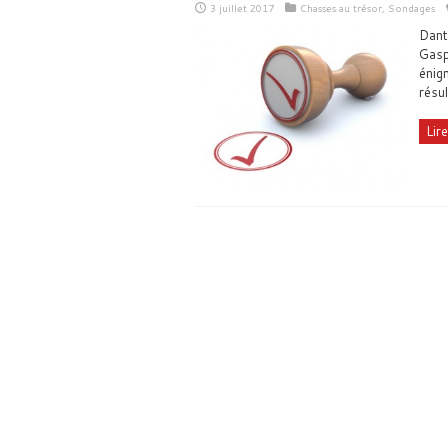
3 juillet 2017
Chasses au trésor
,
Sondages
Dant
Gasp
énig
résu
Lire