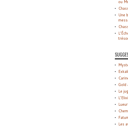
ou M
Chass
Une b
mess
Chass
L’Éch
tréso
SUGGE
Myste
Exkal
Carin
Gold 
Le ju
L’Elix
Lueur
Chemi
Fatu
Les a