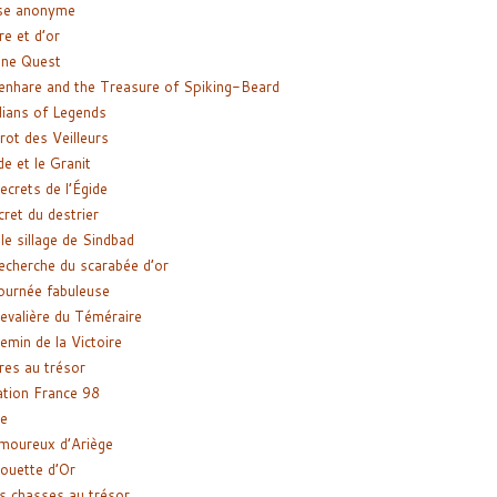
se anonyme
re et d’or
ne Quest
enhare and the Treasure of Spiking-Beard
ians of Legends
rot des Veilleurs
de et le Granit
ecrets de l’Égide
cret du destrier
le sillage de Sindbad
recherche du scarabée d’or
ournée fabuleuse
evalière du Téméraire
emin de la Victoire
res au trésor
tion France 98
e
moureux d’Ariège
ouette d’Or
s chasses au trésor