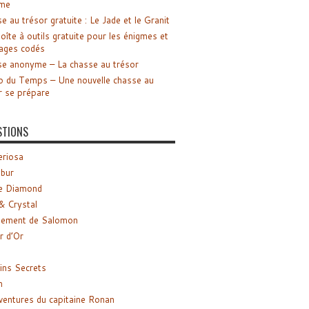
me
e au trésor gratuite : Le Jade et le Granit
oîte à outils gratuite pour les énigmes et
ages codés
e anonyme – La chasse au trésor
o du Temps – Une nouvelle chasse au
r se prépare
STIONS
riosa
ibur
e Diamond
& Crystal
gement de Salomon
ir d’Or
ns Secrets
m
ventures du capitaine Ronan