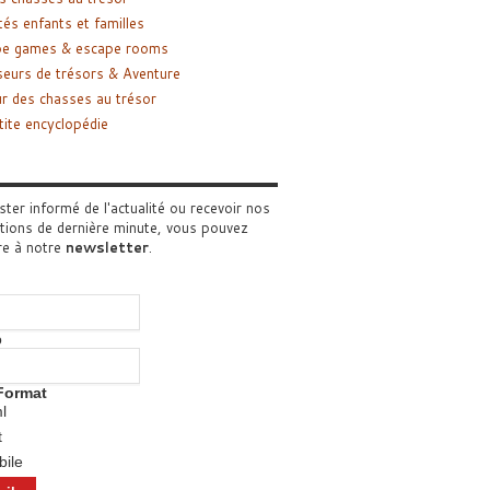
tés enfants et familles
pe games & escape rooms
eurs de trésors & Aventure
r des chasses au trésor
tite encyclopédie
ster informé de l'actualité ou recevoir nos
tions de dernière minute, vous pouvez
re à notre
newsletter
.
o
Format
l
t
ile