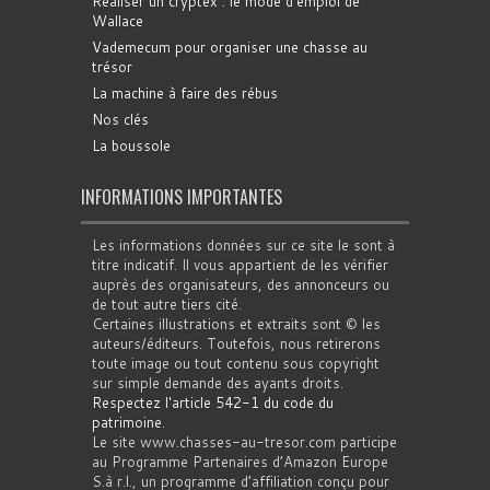
Réaliser un cryptex : le mode d'emploi de
Wallace
Vademecum pour organiser une chasse au
trésor
La machine à faire des rébus
Nos clés
La boussole
INFORMATIONS IMPORTANTES
Les informations données sur ce site le sont à
titre indicatif. Il vous appartient de les vérifier
auprès des organisateurs, des annonceurs ou
de tout autre tiers cité.
Certaines illustrations et extraits sont © les
auteurs/éditeurs. Toutefois, nous retirerons
toute image ou tout contenu sous copyright
sur simple demande des ayants droits.
Respectez l'article 542-1 du code du
patrimoine
.
Le site www.chasses-au-tresor.com participe
au Programme Partenaires d’Amazon Europe
S.à r.l., un programme d’affiliation conçu pour