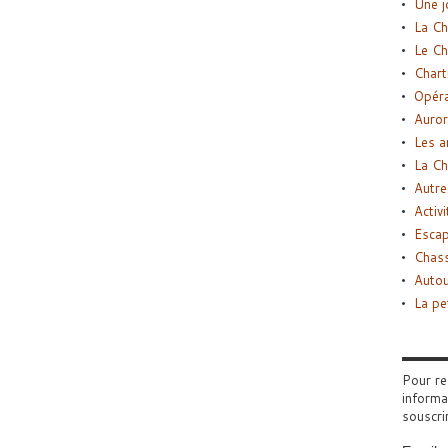
Une j
La Ch
Le Ch
Chart
Opéra
Auror
Les a
La Ch
Autre
Activi
Esca
Chass
Autou
La pe
Pour re
informa
souscri