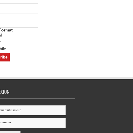
o
Format
l
t
ile
EXION