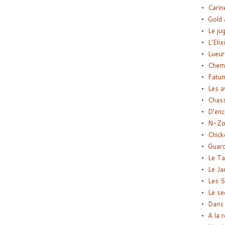
Carin
Gold 
Le ju
L’Elix
Lueur
Chemi
Fatu
Les a
Chas
D’enc
N-Zo
Chick
Guard
Le Ta
Le Ja
Les S
Le se
Dans 
A la 