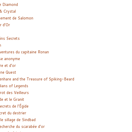
e Diamond
& Crystal
gement de Salomon
ir d’Or
ns Secrets
m
ventures du capitaine Ronan
se anonyme
re et d’or
ne Quest
enhare and the Treasure of Spiking-Beard
ians of Legends
rot des Veilleurs
de et le Granit
ecrets de l’Égide
cret du destrier
le sillage de Sindbad
recherche du scarabée d’or