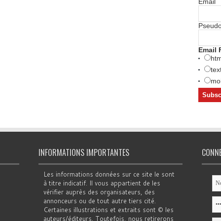
Email
Pseud
Email 
htm
tex
mob
INFORMATIONS IMPORTANTES
CONN
Les informations données sur ce site le sont
à titre indicatif. Il vous appartient de les
vérifier auprès des organisateurs, des
annonceurs ou de tout autre tiers cité.
Certaines illustrations et extraits sont © les
auteurs/éditeurs. Toutefois, nous retirerons