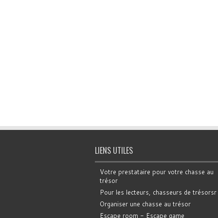
LIENS UTILES
Votre prestataire pour votre chasse au
trésor
Pour les lecteurs, chasseurs de trésorsr
Organiser une chasse au trésor
Escape room - Escape game