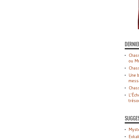
DERNIE
Chass
ou M
Chass
Une b
mess
Chass
L’Éch
tréso
SUGGE
Myste
Exkal