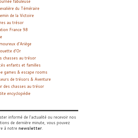
ournée fabuleuse
evalière du Téméraire
emin de la Victoire
res au trésor
tion France 98
e
moureux d’Ariège
ouette d’Or
s chasses au trésor
tés enfants et familles
pe games & escape rooms
eurs de trésors & Aventure
r des chasses au trésor
tite encyclopédie
ster informé de l'actualité ou recevoir nos
tions de dernière minute, vous pouvez
re à notre
newsletter
.