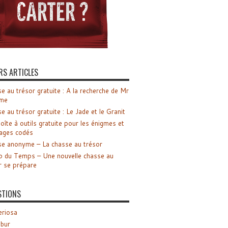
RS ARTICLES
e au trésor gratuite : A la recherche de Mr
me
e au trésor gratuite : Le Jade et le Granit
oîte à outils gratuite pour les énigmes et
ages codés
e anonyme – La chasse au trésor
o du Temps – Une nouvelle chasse au
r se prépare
STIONS
riosa
ibur