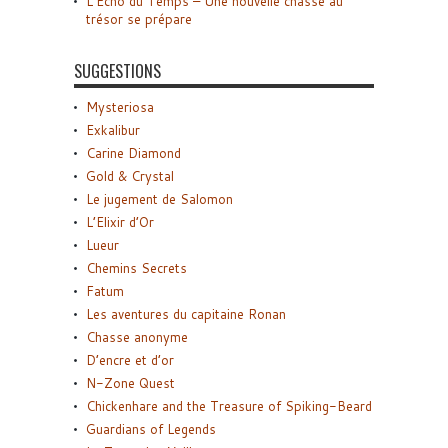
L’Écho du Temps – Une nouvelle chasse au
trésor se prépare
SUGGESTIONS
Mysteriosa
Exkalibur
Carine Diamond
Gold & Crystal
Le jugement de Salomon
L’Elixir d’Or
Lueur
Chemins Secrets
Fatum
Les aventures du capitaine Ronan
Chasse anonyme
D’encre et d’or
N-Zone Quest
Chickenhare and the Treasure of Spiking-Beard
Guardians of Legends