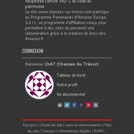
Respectez l'article 542-1 du code du
patrimoine
.
Le site www.chasses-au-tresor.com participe
au Programme Partenaires d’Amazon Europe
S.à r.l., un programme d’affiliation conçu pour
permettre à des sites de percevoir une
rémunération grâce à la création de liens vers
Amazon.fr
CONNEXION
Bienvenue
ChAT (Chasses Au Trésor)
.
Tableau de bord
Votre profil
Se déconnercter
À propos
|
Charte du site
|
Liens et remerciements
|
Plan
du site
|
Traceurs
|
Informations légales
|
RGPD
-