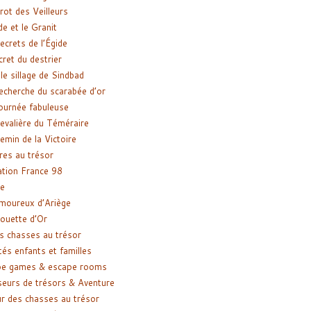
rot des Veilleurs
de et le Granit
ecrets de l’Égide
cret du destrier
le sillage de Sindbad
recherche du scarabée d’or
ournée fabuleuse
evalière du Téméraire
emin de la Victoire
res au trésor
tion France 98
e
moureux d’Ariège
ouette d’Or
s chasses au trésor
tés enfants et familles
pe games & escape rooms
eurs de trésors & Aventure
r des chasses au trésor