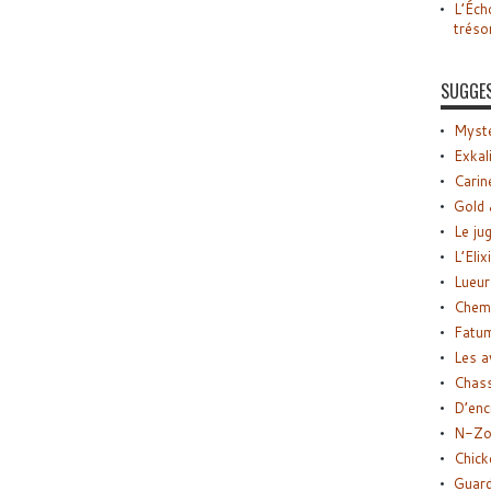
L’Éch
tréso
SUGGE
Myste
Exkal
Carin
Gold 
Le ju
L’Elix
Lueur
Chemi
Fatu
Les a
Chas
D’enc
N-Zo
Chick
Guard