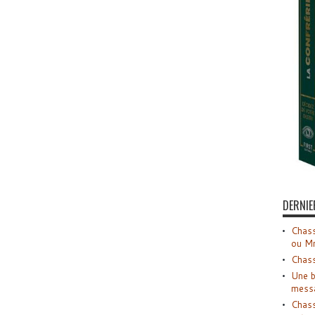
DERNIE
Chass
ou M
Chass
Une b
mess
Chass