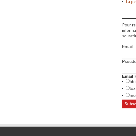
La pe
Pour re
informa
souscri
Email
Pseud
Email 
htm
tex
mob