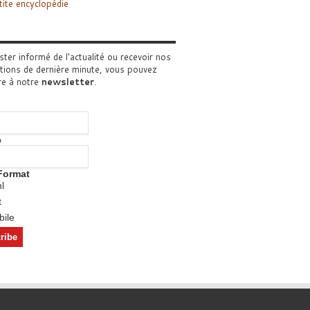
tite encyclopédie
ster informé de l'actualité ou recevoir nos
tions de dernière minute, vous pouvez
re à notre
newsletter
.
o
Format
l
t
ile