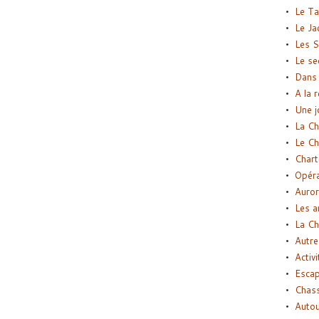
Le Ta
Le Ja
Les S
Le se
Dans 
A la 
Une j
La Ch
Le Ch
Chart
Opéra
Auror
Les a
La Ch
Autre
Activi
Esca
Chass
Autou