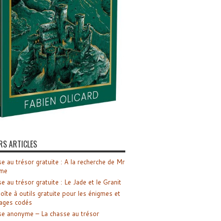
RS ARTICLES
e au trésor gratuite : A la recherche de Mr
me
e au trésor gratuite : Le Jade et le Granit
oîte à outils gratuite pour les énigmes et
ages codés
e anonyme – La chasse au trésor