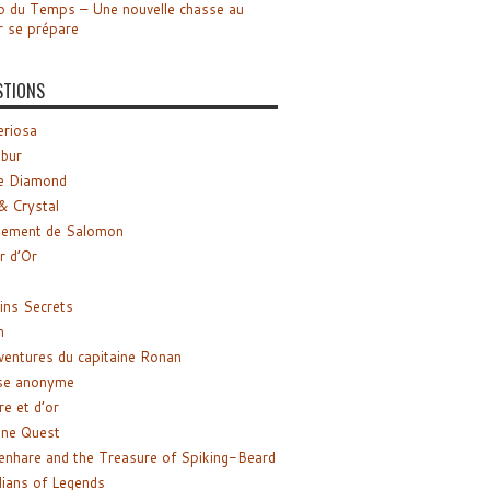
o du Temps – Une nouvelle chasse au
r se prépare
STIONS
riosa
ibur
e Diamond
& Crystal
gement de Salomon
ir d’Or
ns Secrets
m
ventures du capitaine Ronan
se anonyme
re et d’or
ne Quest
enhare and the Treasure of Spiking-Beard
ians of Legends