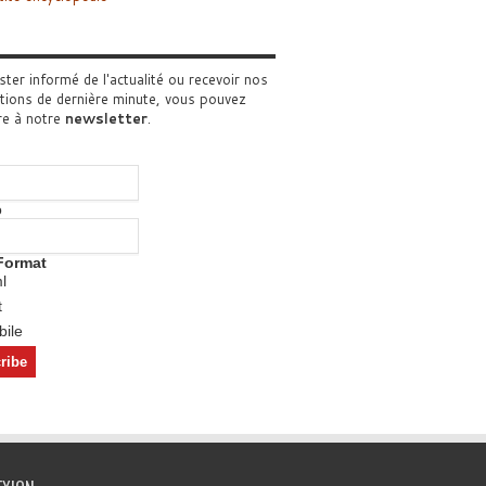
ster informé de l'actualité ou recevoir nos
tions de dernière minute, vous pouvez
re à notre
newsletter
.
o
Format
l
t
ile