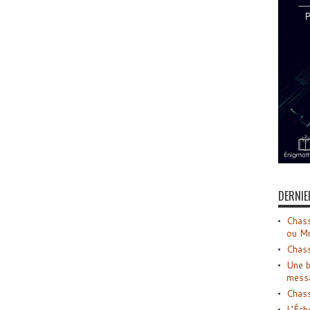
DERNIE
Chass
ou M
Chass
Une b
mess
Chass
L’Éch