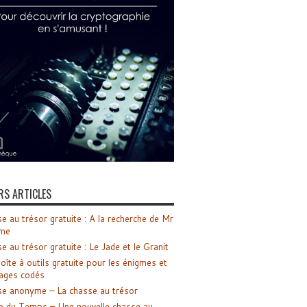
RS ARTICLES
e au trésor gratuite : A la recherche de Mr
me
e au trésor gratuite : Le Jade et le Granit
oîte à outils gratuite pour les énigmes et
ages codés
e anonyme – La chasse au trésor
o du Temps – Une nouvelle chasse au