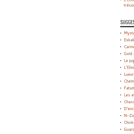
tréso
SUGGE
Myste
Exkal
Carin
Gold 
Le ju
L’Elix
Lueur
Chemi
Fatu
Les a
Chas
D’enc
N-Zo
Chick
Guard