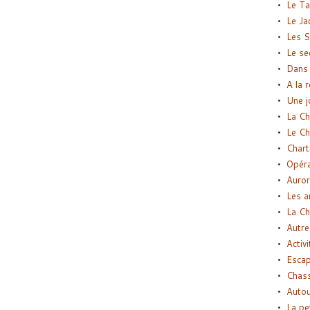
Le Ta
Le Ja
Les S
Le se
Dans 
A la 
Une j
La Ch
Le Ch
Chart
Opéra
Auror
Les a
La Ch
Autre
Activi
Esca
Chass
Autou
La pe