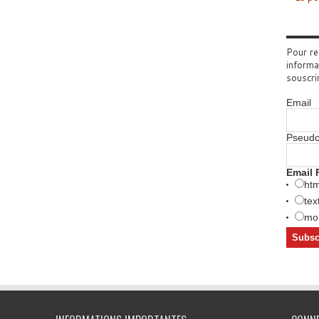
Pour re
informa
souscri
Email
Pseud
Email 
htm
tex
mob