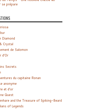
r se prépare
STIONS
riosa
ibur
e Diamond
& Crystal
gement de Salomon
ir d’Or
ns Secrets
m
ventures du capitaine Ronan
se anonyme
re et d’or
ne Quest
enhare and the Treasure of Spiking-Beard
ians of Legends