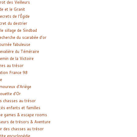
rot des Veilleurs
de et le Granit
ecrets de l’Égide
cret du destrier
le sillage de Sindbad
recherche du scarabée d’or
ournée fabuleuse
evalière du Téméraire
emin de la Victoire
res au trésor
tion France 98
e
moureux d’Ariège
ouette d’Or
s chasses au trésor
tés enfants et familles
pe games & escape rooms
eurs de trésors & Aventure
r des chasses au trésor
tite encyclopédie