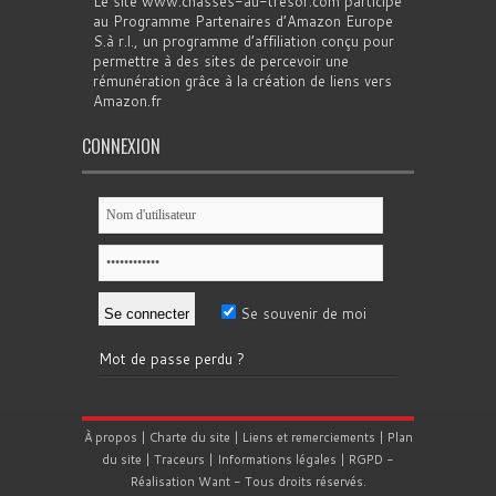
Le site www.chasses-au-tresor.com participe
au Programme Partenaires d’Amazon Europe
S.à r.l., un programme d’affiliation conçu pour
permettre à des sites de percevoir une
rémunération grâce à la création de liens vers
Amazon.fr
CONNEXION
Se souvenir de moi
Mot de passe perdu ?
À propos
|
Charte du site
|
Liens et remerciements
|
Plan
du site
|
Traceurs
|
Informations légales
|
RGPD
-
Réalisation
Want
- Tous droits réservés.