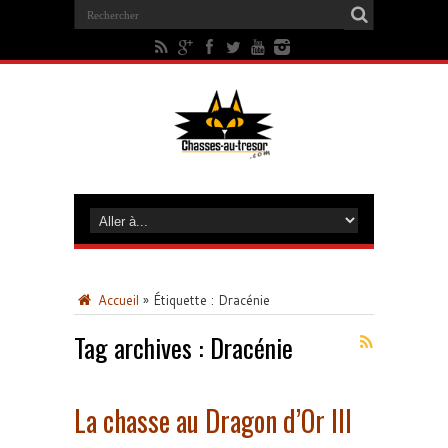
Accueil
»
Étiquette :
Dracénie
Tag archives :
Dracénie
La chasse au Dragon d’Or III