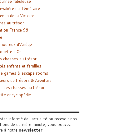
ournée fabuleuse
evalière du Téméraire
emin de la Victoire
res au trésor
tion France 98
e
moureux d’Ariège
ouette d’Or
s chasses au trésor
tés enfants et familles
pe games & escape rooms
eurs de trésors & Aventure
r des chasses au trésor
tite encyclopédie
ster informé de l'actualité ou recevoir nos
tions de dernière minute, vous pouvez
re à notre
newsletter
.