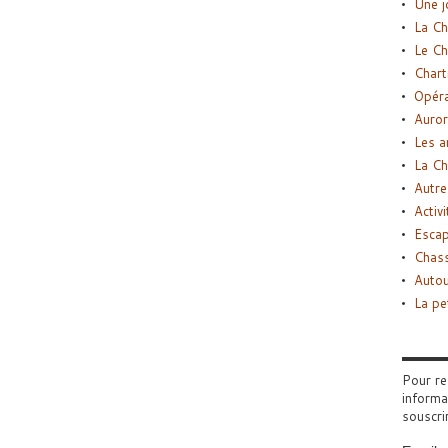
Une j
La Ch
Le Ch
Chart
Opéra
Auror
Les a
La Ch
Autre
Activi
Esca
Chass
Autou
La pe
Pour re
informa
souscri