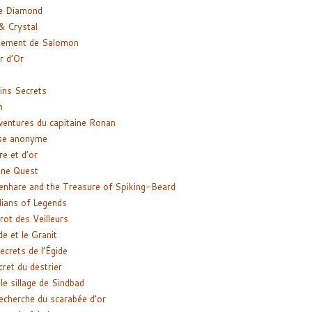
e Diamond
& Crystal
gement de Salomon
ir d’Or
ns Secrets
m
ventures du capitaine Ronan
se anonyme
re et d’or
ne Quest
enhare and the Treasure of Spiking-Beard
ians of Legends
rot des Veilleurs
de et le Granit
ecrets de l’Égide
cret du destrier
le sillage de Sindbad
recherche du scarabée d’or