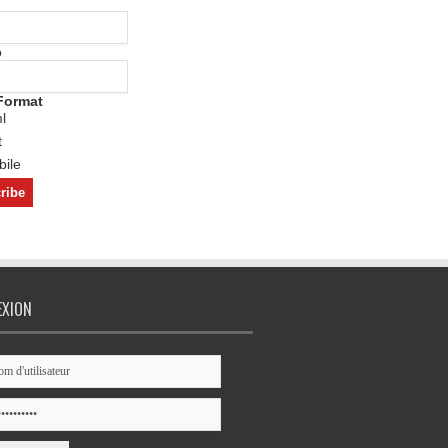
o
Format
l
t
ile
EXION