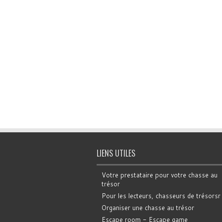
LIENS UTILES
Votre prestataire pour votre chasse au
trésor
Pour les lecteurs, chasseurs de trésorsr
Organiser une chasse au trésor
Escape room - Escape game