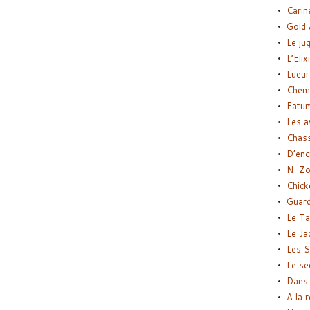
Carin
Gold 
Le ju
L’Elix
Lueur
Chemi
Fatu
Les a
Chas
D’enc
N-Zo
Chick
Guard
Le Ta
Le Ja
Les S
Le se
Dans 
A la 