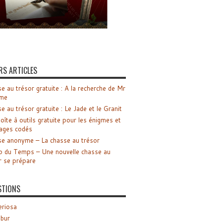
RS ARTICLES
e au trésor gratuite : A la recherche de Mr
me
e au trésor gratuite : Le Jade et le Granit
oîte à outils gratuite pour les énigmes et
ages codés
e anonyme – La chasse au trésor
o du Temps – Une nouvelle chasse au
r se prépare
STIONS
riosa
ibur