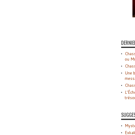
DERNIE
Chass
ou M
Chass
Une b
mess
Chass
L’Éch
tréso
SUGGE
Myste
Exkal