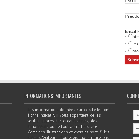
Email
Pseud
Email 
htm
tex
mob
INFORMATIONS IMPORTANTES
CONN
Les informations données sur ce site le sont
à titre indicatif. Il vous appartient de les
vérifier auprès des organisateurs, des
annonceurs ou de tout autre tiers cité.
Certaines illustrations et extraits sont © les
auteurs/éditeurs. Toutefois, nous retirerons